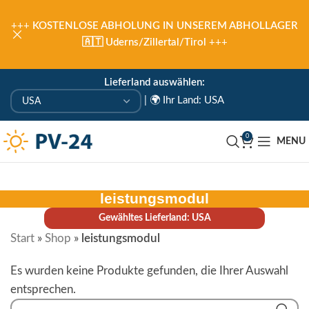
+++
KOSTENLOSE ABHOLUNG IN UNSEREM ABHOLLAGER
🇦🇹 Uderns/Zillertal/Tirol
+++
Lieferland auswählen:
|
🌍 Ihr Land: USA
0
MENU
leistungsmodul
Gewähltes Lieferland: USA
Start
»
Shop
»
leistungsmodul
Es wurden keine Produkte gefunden, die Ihrer Auswahl
entsprechen.