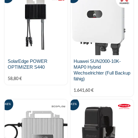
SolarEdge POWER
Huawei SUN2000-10K-
OPTIMIZER S440
MAP0 Hybrid
Wechselrichter (Full Backup
fähig)
58,80
€
1.641,60
€
-48%
-43%