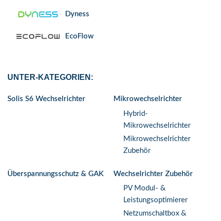
Dyness
EcoFlow
Enwitec
UNTER-KATEGORIEN:
Fronius
Solis S6 Wechselrichter
Mikrowechselrichter
go-e
Hybrid-
GoodWe Technologies
Mikrowechselrichter
Mikrowechselrichter
Huawei
Zubehör
JA Solar
Überspannungsschutz & GAK
Wechselrichter Zubehör
PV Modul- &
K2 Systems
Leistungsoptimierer
Netzumschaltbox &
KEBA