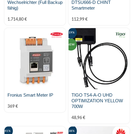
Wechselrichter (Full Backup
DTSU666-D CHINT
fähig)
Smartmeter
1.714,80
€
112,99
€
-19%
NEW
Fronius Smart Meter IP
TIGO TS4-A-O UHD
OPTIMIZATION YELLOW
700W
369
€
48,96
€
-41%
-38%