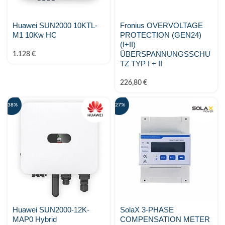
Huawei SUN2000 10KTL-
Fronius OVERVOLTAGE
M1 10Kw HC
PROTECTION (GEN24)
(I+II)
ÜBERSPANNUNGSSCHU
1.128
€
TZ TYP I + II
226,80
€
-38%
-27%
Huawei SUN2000-12K-
SolaX 3-PHASE
MAP0 Hybrid
COMPENSATION METER