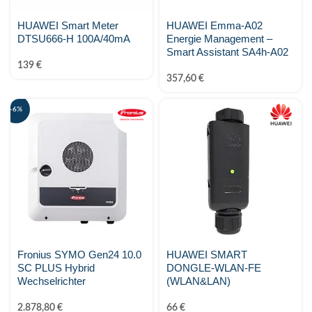
HUAWEI Smart Meter
HUAWEI Emma-A02
DTSU666-H 100A/40mA
Energie Management –
Smart Assistant SA4h-A02
139
€
357,60
€
-6%
Fronius SYMO Gen24 10.0
HUAWEI SMART
SC PLUS Hybrid
DONGLE-WLAN-FE
Wechselrichter
(WLAN&LAN)
2.878,80
€
66
€