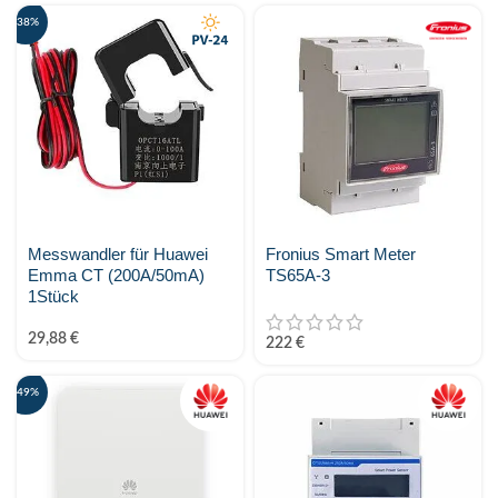
-38%
Raycap
SALZSTROM
Shelly
SMA Solar
smappee
Messwandler für Huawei
Fronius Smart Meter
Emma CT (200A/50mA)
TS65A-3
SOFAR
1Stück
Solar Manager
29,88
€
222
€
SolarEdge
-49%
SOLAX Power
Solis