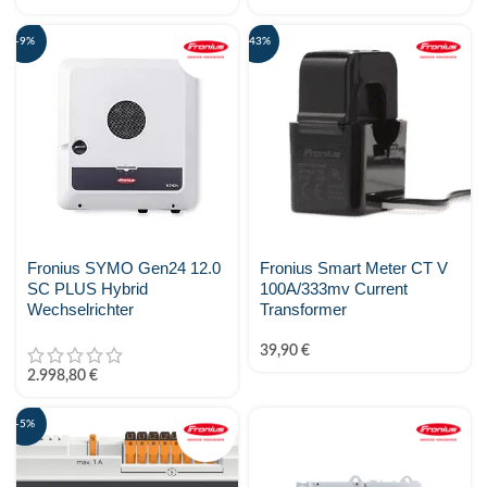
-9%
-43%
Fronius SYMO Gen24 12.0
Fronius Smart Meter CT V
SC PLUS Hybrid
100A/333mv Current
Wechselrichter
Transformer
39,90
€
2.998,80
€
-5%