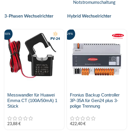
Notstromumschaltung
Kostal Solar Electric
3-Phasen Wechselrichter
Hybrid Wechselrichter
KSENG
-50%
-29%
LONGI
MARSTEK Energy
Metron
Midea
MY-PV
Messwandler für Huawei
Fronius Backup Controller
Emma CT (100A/50mA) 1
3P-35A für Gen24 plus 3-
Phonenix Contact
Stück
polige Trennung
PV-24.at Eigenmarke
23,88
€
422,40
€
PylonTech