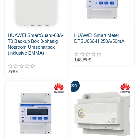
Stäubli
SunFUSE
HUAWEI SmartGuard-63A-
HUAWEI Smart Meter
Sungrow
T0 Backup Box 3-phasig
DTSU666-H 250A/50mA
Notstrom Umschaltbox
Sunwoda Energy
(inklusive EMMA)
148,99
€
Tigo energy
798
€
Trina Solar
-55%
TSUN
VARTA
Zendure
ZYC Energy