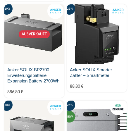
LONGI
-19%
-25%
MARSTEK Energy
Metron
AUSVERKAUFT
Midea
MY-PV
Anker SOLIX BP2700
Phonenix Contact
Anker SOLIX Smarter
Erweiterungsbatterie
Zähler – Smartmeter
Expansion Battery 2700Wh
PV-24.at Eigenmarke
88,80
€
886,80
€
PylonTech
-40%
-24%
Raycap
NEW
SALZSTROM