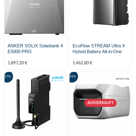
ANKER SOLIX Solarbank 4
EcoFlow STREAM Ultra X
E5000 PRO
Hybrid Battery All-in-One
1.897,20
€
1.462,80
€
-17%
-21%
AUSVERKAUFT