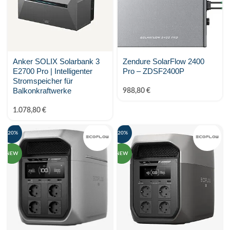
Shelly
SMA Solar
smappee
Anker SOLIX Solarbank 3
Zendure SolarFlow 2400
E2700 Pro | Intelligenter
Pro – ZDSF2400P
SOFAR
Stromspeicher für
Balkonkraftwerke
988,80
€
Solar Manager
1.078,80
€
SolarEdge
-20%
-20%
SOLAX Power
NEW
NEW
Solis
Stäubli
SunFUSE