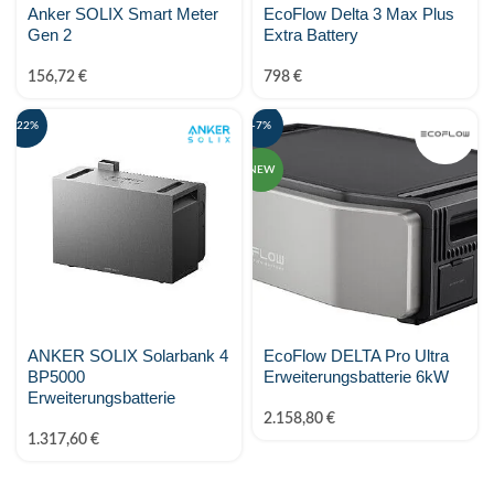
Anker SOLIX Smart Meter
EcoFlow Delta 3 Max Plus
Gen 2
Extra Battery
156,72
€
798
€
-22%
-7%
NEW
ANKER SOLIX Solarbank 4
EcoFlow DELTA Pro Ultra
BP5000
Erweiterungsbatterie 6kW
Erweiterungsbatterie
2.158,80
€
1.317,60
€