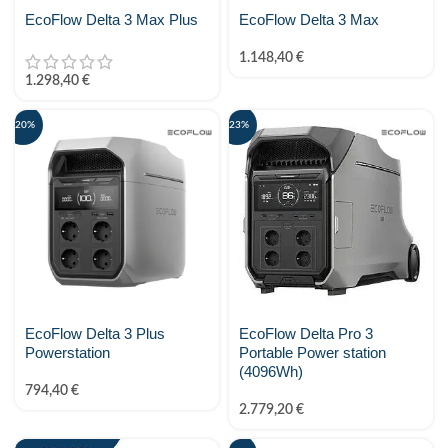
Sungrow
EcoFlow Delta 3 Max Plus
EcoFlow Delta 3 Max
1.148,40
€
Sunwoda Energy
1.298,40
€
Tigo energy
-20%
-23%
Trina Solar
TSUN
VARTA
Zendure
ZYC Energy
EcoFlow Delta 3 Plus
EcoFlow Delta Pro 3
Powerstation
Portable Power station
(4096Wh)
794,40
€
2.779,20
€