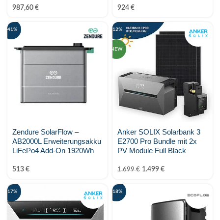
987,60
€
924
€
-41%
-12%
NEW
Zendure SolarFlow –
Anker SOLIX Solarbank 3
AB2000L Erweiterungsakku
E2700 Pro Bundle mit 2x
LiFePo4 Add-On 1920Wh
PV Module Full Black
513
€
1.499
€
1.699
€
-17%
-18%