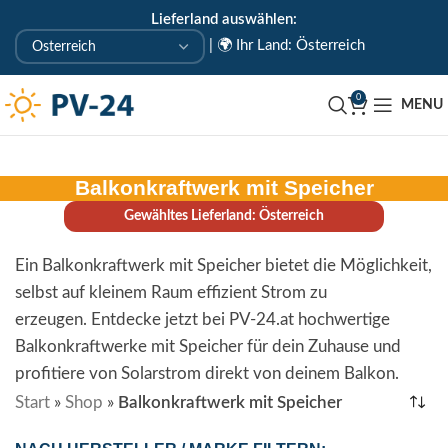
Lieferland auswählen:
KOSTENLOSE ABHOLUNG IN UNSEREM ABHOLLAGER
|
🌍 Ihr Land: Österreich
🇦🇹 Uderns/Zillertal/Tirol
0
MENU
Balkonkraftwerk mit Speicher
Gewähltes Lieferland: Österreich
Ein Balkonkraftwerk mit Speicher bietet die Möglichkeit,
selbst auf kleinem Raum effizient Strom zu
erzeugen. Entdecke jetzt bei PV-24.at hochwertige
Balkonkraftwerke mit Speicher für dein Zuhause und
profitiere von Solarstrom direkt von deinem Balkon.
Start
»
Shop
»
Balkonkraftwerk mit Speicher