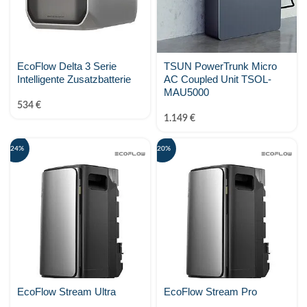
EcoFlow Delta 3 Serie
TSUN PowerTrunk Micro
Intelligente Zusatzbatterie
AC Coupled Unit TSOL-
MAU5000
534
€
1.149
€
-24%
-20%
EcoFlow Stream Ultra
EcoFlow Stream Pro