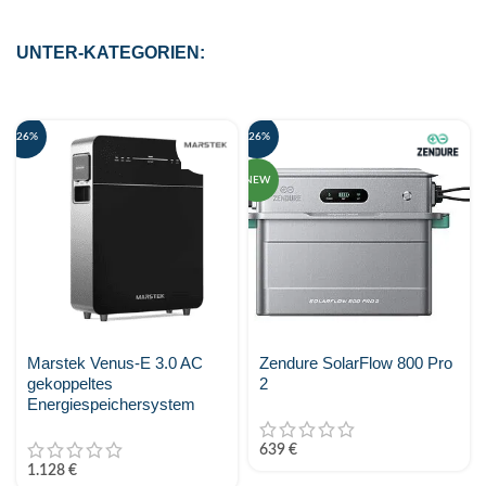
Enwitec
UNTER-KATEGORIEN:
Fronius
go-e
-26%
-26%
GoodWe Technologies
NEW
Huawei
JA Solar
K2 Systems
KEBA
Marstek Venus-E 3.0 AC
Zendure SolarFlow 800 Pro
gekoppeltes
2
Kostal Solar Electric
Energiespeichersystem
639
€
KSENG
1.128
€