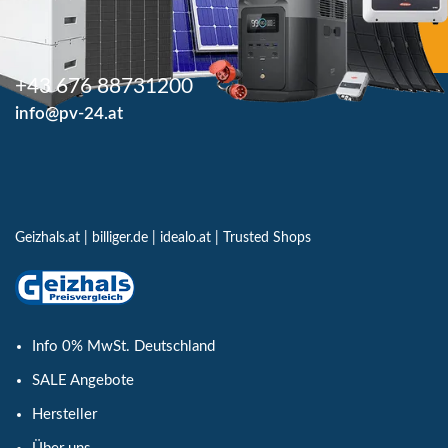
+43 676 88731200
info@pv-24.at
Geizhals.at
|
billiger.de
|
idealo.at
|
Trusted Shops
Info 0% MwSt. Deutschland
SALE Angebote
Hersteller