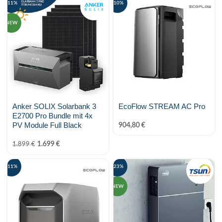
-11%
-10%
NEW
Anker SOLIX Solarbank 3
EcoFlow STREAM AC Pro
E2700 Pro Bundle mit 4x
PV Module Full Black
904,80
€
1.699
€
1.899
€
-11%
-23%
NEW