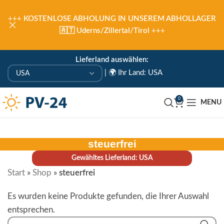
+++
KOSTENLOSE ABHOLUNG IN UNSEREM ABHOLLAGER
🇦🇹 Uderns/Zillertal/Tirol
+++
Lieferland auswählen:
|
🌍 Ihr Land: USA
0
MENU
steuerfrei
Gewähltes Lieferland: USA
Start
»
Shop
»
steuerfrei
Es wurden keine Produkte gefunden, die Ihrer Auswahl
entsprechen.