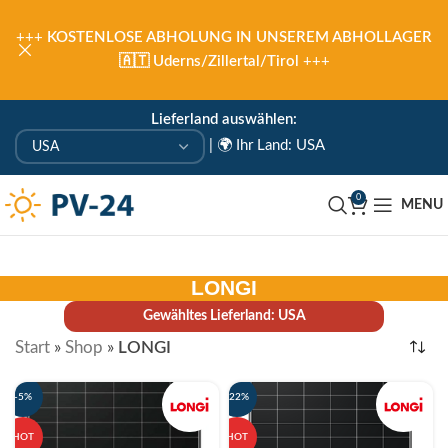
+++
KOSTENLOSE ABHOLUNG IN UNSEREM ABHOLLAGER
🇦🇹 Uderns/Zillertal/Tirol
+++
Lieferland auswählen:
|
🌍 Ihr Land: USA
0
MENU
LONGI
Gewähltes Lieferland: USA
Start
»
Shop
»
LONGI
-5%
-22%
HOT
HOT