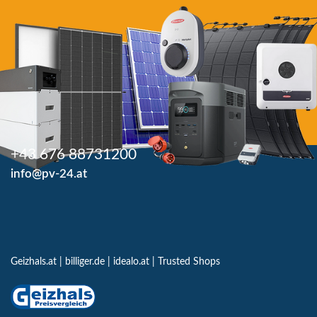
+43 676 88731200
info@pv-24.at
Geizhals.at
|
billiger.de
|
idealo.at
|
Trusted Shops