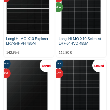
NEW
Longi Hi-MO X10 Explorer
Longi Hi-MO X10 Scientist
LR7-54HVH 485M
LR7-54HVD 485M
142,96
€
112,80
€
-28%
-26%
HOT
HOT