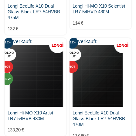
Longi EcoLife X10 Dual
Longi Hi-MO X10 Scientist
Glass Black LR7-54HVBB
LR7-54HVD 480M
475M
114
€
132
€
Ausverkauft
Ausverkauft
-25%
-32%
SOLD O
SOLD O
UT
UT
HOT
HOT
NEW
Longi Hi-MO X10 Artist
Longi EcoLife X10 Dual
LR7-54HVB 480M
Glass Black LR7-54HVBB
470M
133,20
€
118,80
€