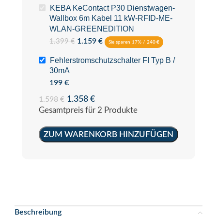
KEBA KeContact P30 Dienstwagen-
Wallbox 6m Kabel 11 kW-RFID-ME-
WLAN-GREENEDITION
1.159
€
1.399
€
Sie sparen 17% /
240
€
Fehlerstromschutzschalter FI Typ B /
30mA
199
€
1.358
€
1.598
€
Gesamtpreis für 2 Produkte
ZUM WARENKORB HINZUFÜGEN
Beschreibung