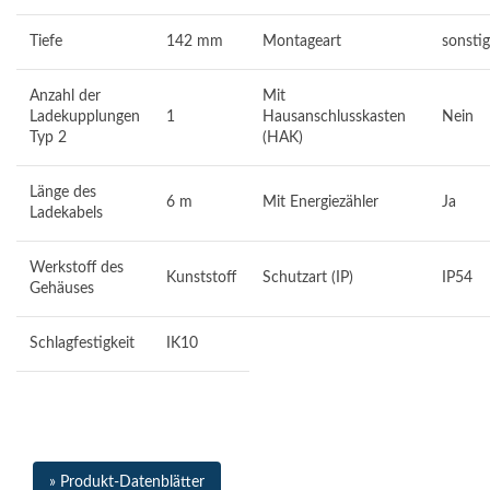
Tiefe
142 mm
Montageart
sonsti
Anzahl der
Mit
Ladekupplungen
1
Hausanschlusskasten
Nein
Typ 2
(HAK)
Länge des
6 m
Mit Energiezähler
Ja
Ladekabels
Werkstoff des
Kunststoff
Schutzart (IP)
IP54
Gehäuses
Schlagfestigkeit
IK10
» Produkt-Datenblätter