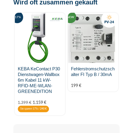
Wird oft zusammen gekauft
-17%
NEW
KEBA KeContact P30
Fehlerstromschutzsch
Dienstwagen-Wallbox
alter FI Typ B / 30mA
6m Kabel 11 kW-
RFID-ME-WLAN-
199
€
GREENEDITION
1.159
€
1.399
€
Sie sparen 17% /
240
€