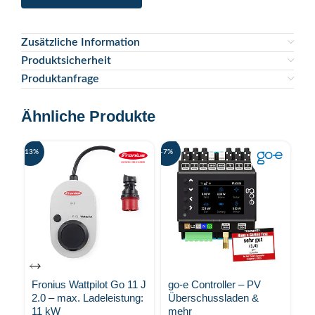
Zusätzliche Information
Produktsicherheit
Produktanfrage
Ähnliche Produkte
-13%
-7%
-20%
Fronius Wattpilot Go 11 J
go-e Controller – PV
go
2.0 – max. Ladeleistung:
Überschussladen &
2.
11 kW
mehr