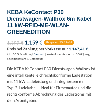
KEBA KeContact P30
Dienstwagen-Wallbox 6m Kabel
11 kW-RFID-ME-WLAN-
GREENEDITION
1.159
€
1.399
€
Sie sparen 17% /
240
€
Preis bei Zahlung per Vorkasse nur
1.147,41
€
.
inkl. 20 % MwSt.
zzgl.
Versand
| Kostenloser Versand ab 300€ (ausg.
Speditionsware & Gefahrgut)
Die KEBA KeContact P30 Dienstwagen-Wallbox ist
eine intelligente, eichrechtskonforme Ladestation
mit 11 kW Ladeleistung und integriertem 6 m
Typ‑2‑Ladekabel – ideal für Firmenautos und die
rechtskonforme Abrechnung des Ladestroms mit
dem Arbeitgeber.