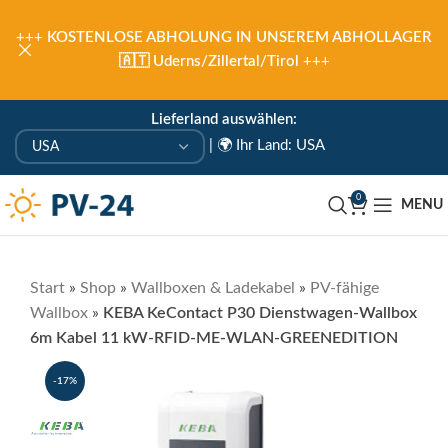
+++
KOSTENLOSE ABHOLUNG IN UNSEREM ABHOLLAGER
🇦🇹 Uderns/Zillertal/Tirol
+++
Lieferland auswählen:
|
🌍 Ihr Land: USA
0
MENU
Start
»
Shop
»
Wallboxen & Ladekabel
»
PV-fähige
Wallbox
»
KEBA KeContact P30 Dienstwagen-Wallbox
6m Kabel 11 kW-RFID-ME-WLAN-GREENEDITION
-17%