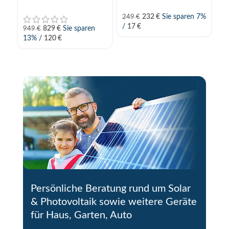
8
232
€
Sie sparen 7%
2
249
€
/
17
€
829
€
Sie sparen
949
€
13% /
120
€
Persönliche Beratung rund um Solar
& Photovoltaik sowie weitere Geräte
für Haus, Garten, Auto