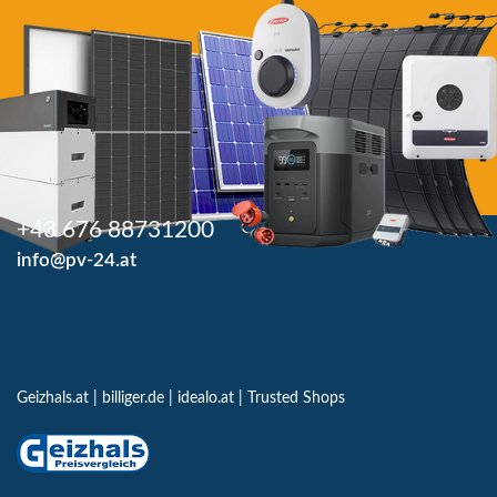
+43 676 88731200
info@pv-24.at
Geizhals.at
|
billiger.de
|
idealo.at
|
Trusted Shops