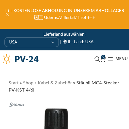
+++
KOSTENLOSE ABHOLUNG IN UNSEREM ABHOLLAGER
🇦🇹 Uderns/Zillertal/Tirol
+++
Lieferland auswählen:
|
🌍 Ihr Land: USA
0
MENU
Start
»
Shop
»
Kabel & Zubehör
»
Stäubli MC4-Stecker
PV-KST 4/6I