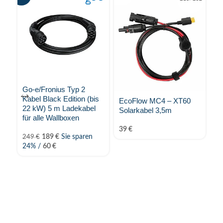
Go-e/Fronius Typ 2
Go
Kabel Black Edition (bis
G
EcoFlow MC4 – XT60
22 kW) 5 m Ladekabel
Ge
Solarkabel 3,5m
für alle Wallboxen
A
39
€
189
€
Sie sparen
249
€
1
24% /
60
€
/