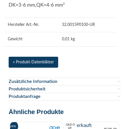
DK=3-6 mm,QK=4-6 mm²
Hersteller Art.-Nr.
32.0015P0100-UR
Gewicht
0,01 kg
» Produkt-Datenblätter
Zusätzliche Information
Produktsicherheit
Produktanfrage
Ähnliche Produkte
Ausverkauft
SOLD O
-24%
-19%
UT