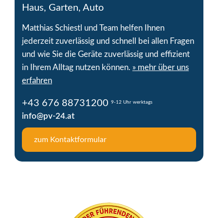
Sunwoda Energy
Haus, Garten, Auto
Tigo energy
Matthias Schiestl und Team helfen Ihnen
jederzeit zuverlässig und schnell bei allen Fragen
Trina Solar
und wie Sie die Geräte zuverlässig und effizient
in Ihrem Alltag nutzen können.
» mehr über uns
TSUN
erfahren
VARTA
+43 676 88731200
9-12 Uhr werktags
Zendure
info@pv-24.at
ZYC Energy
zum Kontaktformular