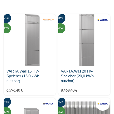
Fronius
go-e
-21%
-36%
GoodWe Technologies
NEW
NEW
Huawei
JA Solar
K2 Systems
KEBA
VARTA.Wall 15 HV-
VARTA.Wall 20 HV-
Speicher (15,0 kWh
Speicher (20,0 kWh
Kostal Solar Electric
nutzbar)
nutzbar)
6.596,40
€
8.468,40
€
KSENG
-44%
-40%
LONGI
NEW
NEW