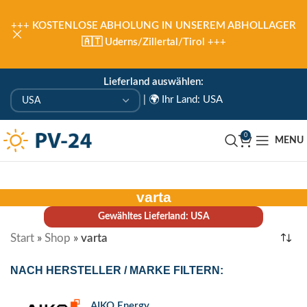
+++
KOSTENLOSE ABHOLUNG IN UNSEREM ABHOLLAGER
🇦🇹 Uderns/Zillertal/Tirol
+++
Lieferland auswählen:
|
🌍 Ihr Land: USA
0
MENU
varta
Gewähltes Lieferland: USA
Start
»
Shop
»
varta
NACH HERSTELLER / MARKE FILTERN:
AIKO Energy