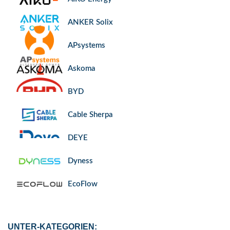
ANKER Solix
APsystems
Askoma
BYD
Cable Sherpa
DEYE
Dyness
EcoFlow
Enwitec
UNTER-KATEGORIEN: