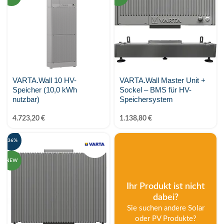
MARSTEK Energy
Metron
Midea
MY-PV
VARTA.Wall 10 HV-
VARTA.Wall Master Unit +
Speicher (10,0 kWh
Sockel – BMS für HV-
Phonenix Contact
nutzbar)
Speichersystem
PV-24.at Eigenmarke
4.723,20
€
1.138,80
€
PylonTech
-36%
Raycap
NEW
SALZSTROM
Ihr Produkt ist nicht
dabei?
Shelly
Sie suchen andere Solar
oder PV Produkte?