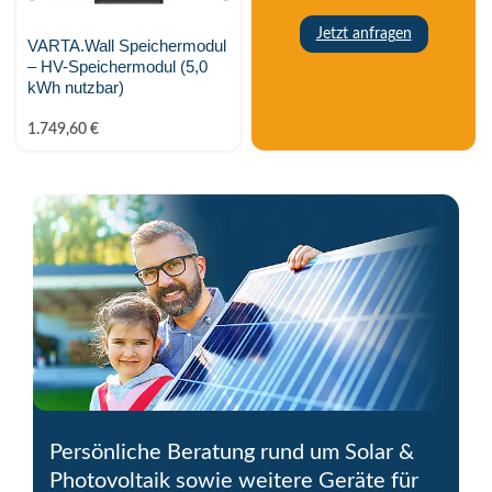
SMA Solar
Jetzt anfragen
VARTA.Wall Speichermodul
smappee
– HV-Speichermodul (5,0
kWh nutzbar)
SOFAR
1.749,60
€
Solar Manager
SolarEdge
SOLAX Power
Solis
Stäubli
SunFUSE
Sungrow
Persönliche Beratung rund um Solar &
Photovoltaik sowie weitere Geräte für