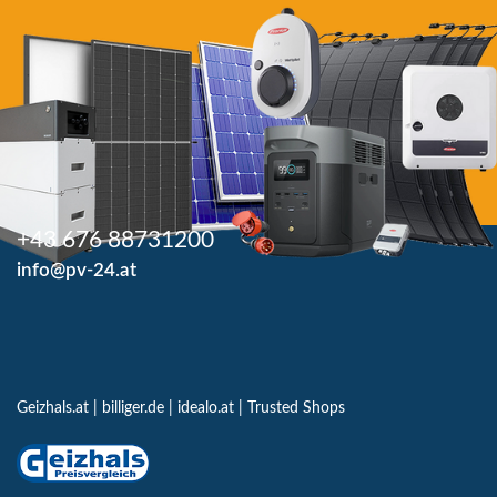
+43 676 88731200
info@pv-24.at
Geizhals.at
|
billiger.de
|
idealo.at
|
Trusted Shops