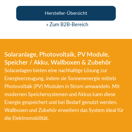
Hersteller-Übersicht
» Zum B2B-Bereich
Solaranlage, Photovoltaik, PV Module,
Speicher / Akku, Wallboxen & Zubehör
Solaranlagen bieten eine nachhaltige Lösung zur
Energieerzeugung, indem sie Sonnenenergie mittels
Photovoltaik (PV) Modulen in Strom umwandeln. Mit
modernen Speichersystemen und Akkus kann diese
Energie gespeichert und bei Bedarf genutzt werden.
Wallboxen und Zubehör erweitern das System ideal für
die Elektromobilität.