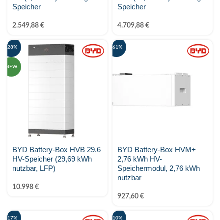
Speicher
Speicher
2.549,88
€
4.709,88
€
-28%
-61%
NEW
BYD Battery-Box HVB 29.6
BYD Battery-Box HVM+
HV-Speicher (29,69 kWh
2,76 kWh HV-
nutzbar, LFP)
Speichermodul, 2,76 kWh
nutzbar
10.998
€
927,60
€
-17%
-10%