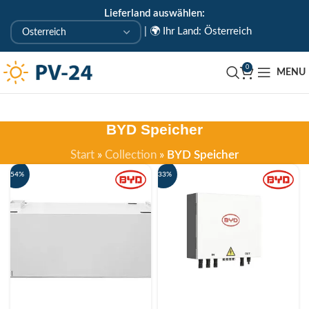
Lieferland auswählen:
KOSTENLOSE ABHOLUNG IN UNSEREM ABHOLLAGER
|
🌍 Ihr Land: Österreich
🇦🇹 Uderns/Zillertal/Tirol
0
MENU
BYD Speicher
Start
»
Collection
»
BYD Speicher
-54%
-33%