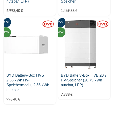
nutzbar, LFP)
Speicher
6.998,40
€
1.469,88
€
-17%
-27%
NEW
NEW
BYD Battery-Box HVS+
BYD Battery-Box HVB 20.7
2,56 kWh HV-
HV-Speicher (20,79 kWh
Speichermodul, 2,56 kWh
nutzbar, LFP)
nutzbar
7.998
€
998,40
€