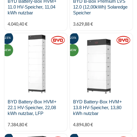
BYD Battery-Box HVM+
BYD B-Box Premium LVS
11.0 HV-Speicher, 11,04
12.0 (12,00kWh) Solaredge
kWh nutzbar
Speicher
4.040,40
€
3.629,88
€
-23%
-23%
NEW
NEW
BYD Battery-Box HVM+
BYD Battery-Box HVM+
22.1 HV-Speicher, 22,08
13.8 HV-Speicher, 13,80
kWh nutzbar, LFP
kWh nutzbar
7.384,80
€
4.894,80
€