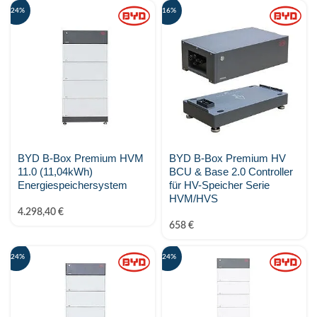
-24%
-16%
BYD B-Box Premium HVM
BYD B-Box Premium HV
11.0 (11,04kWh)
BCU & Base 2.0 Controller
Energiespeichersystem
für HV-Speicher Serie
HVM/HVS
4.298,40
€
658
€
-24%
-24%