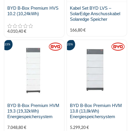
BYD B-Box Premium HVS
Kabel Set BYD LVS –
10.2 (10,24kWh)
SolarEdge Anschusskabel
Solaredge Speicher
166,80
€
4.010,40
€
-23%
-23%
BYD B-Box Premium HVM
BYD B-Box Premium HVM
19.3 (19,32kWh)
13.8 (13,8kWh)
Energiespeichersystem
Energiespeichersystem
7.048,80
€
5.299,20
€