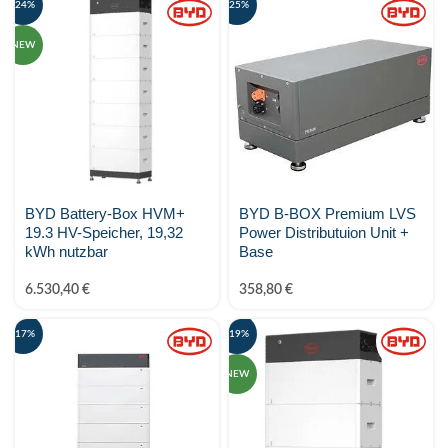
-24%
-25%
NEW
BYD Battery-Box HVM+
BYD B-BOX Premium LVS
19.3 HV-Speicher, 19,32
Power Distributuion Unit +
kWh nutzbar
Base
6.530,40
€
358,80
€
-17%
-19%
NEW