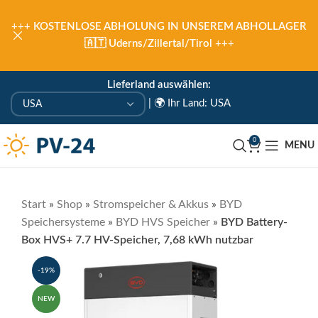
+++
KOSTENLOSE ABHOLUNG IN UNSEREM ABHOLLAGER
🇦🇹 Uderns/Zillertal/Tirol
+++
Lieferland auswählen:
|
🌍 Ihr Land: USA
0
MENU
Start
»
Shop
»
Stromspeicher & Akkus
»
BYD
Speichersysteme
»
BYD HVS Speicher
»
BYD Battery-
Box HVS+ 7.7 HV-Speicher, 7,68 kWh nutzbar
-19%
NEW