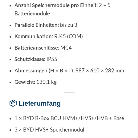
Anzahl Speichermodule pro Einheit:
2 – 5
Batteriemodule
Parallele Einheiten:
bis zu 3
Kommunikation:
RJ45 (COM)
Batterieanschlüsse:
MC4
Schutzklasse:
IP55
Abmessungen (H × B × T):
987 × 610 × 282 mm
Gewicht:
130,1 kg
📦 Lieferumfang
1 × BYD B-Box BCU HVM+/HVS+/HVB + Base
3 × BYD HVS+ Speichermodul