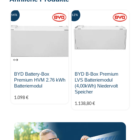
-54%
-12%
-24%
BYD Battery-Box
BYD B-Box Premium
B
Premium HVM 2.76 kWh
LVS Batteriemodul
H
Batteriemodul
(4,00kWh) Niedervolt
En
Speicher
1.098
€
4.
1.138,80
€