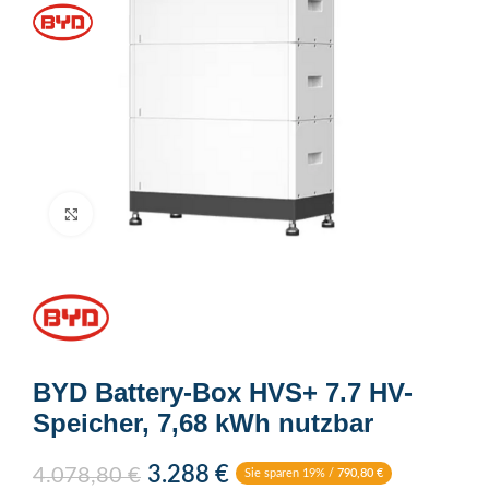
Click to enlarge
BYD Battery-Box HVS+ 7.7 HV-
Speicher, 7,68 kWh nutzbar
3.288
€
4.078,80
€
Sie sparen 19% /
790,80
€