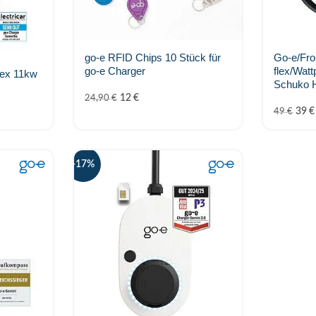
go-e RFID Chips 10 Stück für
Go-e/Fro
go-e Charger
flex/Watt
lex 11kw
Schuko 
12
€
24,90
€
39
€
49
€
-17%