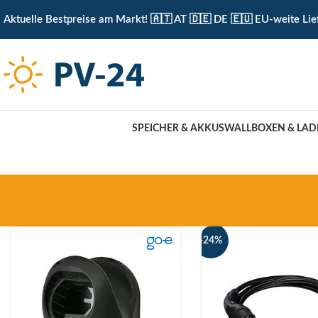
KOSTENLOSE ABHOLUNG IN UNSEREM ABHOLLAGER 
Aktuelle Bestpreise am Markt! 🇦🇹 AT 🇩🇪 DE 🇪🇺 EU-weite Lie
SPEICHER & AKKUS
WALLBOXEN & LAD
-24%