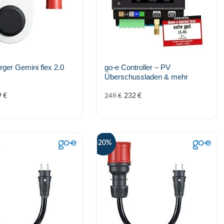
rger Gemini flex 2.0
go-e Controller – PV
Überschussladen & mehr
9
€
232
€
249
€
-20%