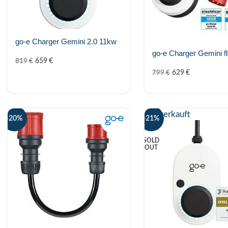
go-e Charger Gemini 2.0 11kw
go-e Charger Gemini f
659
€
819
€
629
€
799
€
Ausverkauft
-20%
-21%
SOLD
OUT