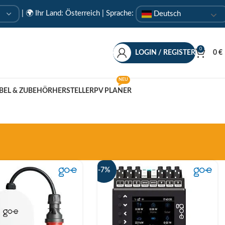
|
🌍 Ihr Land: Österreich
| Sprache:
Deutsch
0
LOGIN / REGISTER
0
€
NEU
BEL & ZUBEHÖR
HERSTELLER
PV PLANER
-7%