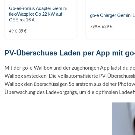
Go-e/Fronius Adapter Gemini
flex/Wattpilot Go 22 kW auf
go-e Charger Gemini 
CEE rot 16 A
629
€
799
€
39
€
49
€
PV-Überschuss Laden per App mit go
Mit der go-e Wallbox und der zugehörigen App lädst du dei
Wallbox anstecken. Die vollautomatisierte PV-Überschussla
Wallbox den überschüssigen Solarstrom aus deiner Photovo
Überwachung des Ladevorgangs, um die optimalen Ladeeffi