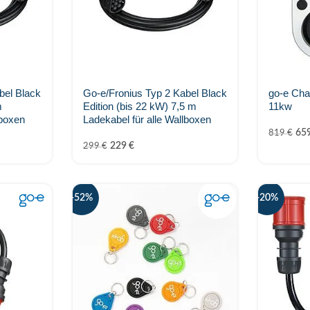
bel Black
Go-e/Fronius Typ 2 Kabel Black
go-e Cha
m
Edition (bis 22 kW) 7,5 m
11kw
lboxen
Ladekabel für alle Wallboxen
65
819
€
229
€
299
€
-52%
-20%