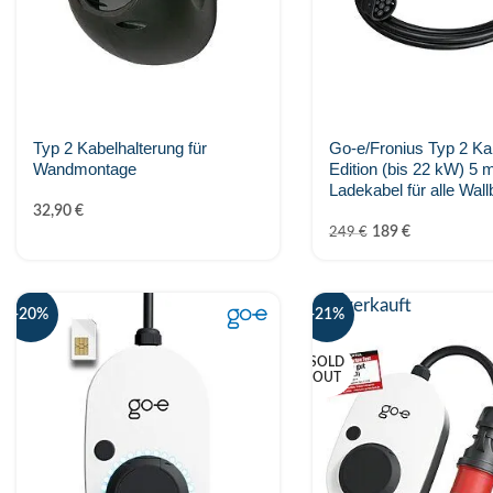
Typ 2 Kabelhalterung für
Go-e/Fronius Typ 2 Ka
Wandmontage
Edition (bis 22 kW) 5 
Ladekabel für alle Wal
32,90
€
189
€
249
€
Ausverkauft
-20%
-21%
SOLD
OUT