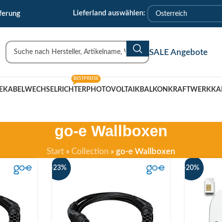
🇹 Uderns/Zillertal/Tirol
Lieferland auswählen:
ferung
SALE Angebote
BESTPREISE
EKABEL
WECHSELRICHTER
PHOTOVOLTAIK
BALKONKRAFTWERK
KA
go-e Wallboxen
Start
»
Collection
»
go-e Wallboxen
-23%
-20%