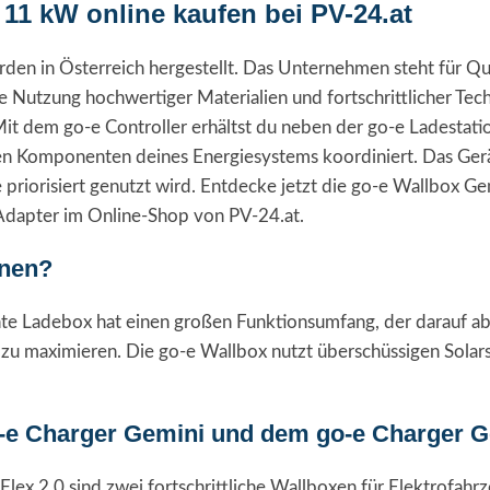
 11 kW online kaufen bei PV-24.at
en in Österreich hergestellt. Das Unternehmen steht für Qual
ie Nutzung hochwertiger Materialien und fortschrittlicher Te
it dem go-e Controller erhältst du neben der go-e Ladestation
 Komponenten deines Energiesystems koordiniert. Das Gerät
 priorisiert genutzt wird. Entdecke jetzt die go-e Wallbox G
dapter im Online-Shop von PV-24.at.
onen?
nte Ladebox hat einen großen Funktionsumfang, der darauf ab
 zu maximieren. Die go-e Wallbox nutzt überschüssigen Sola
-e Charger Gemini und dem go-e Charger G
lex 2.0 sind zwei fortschrittliche Wallboxen für Elektrofah