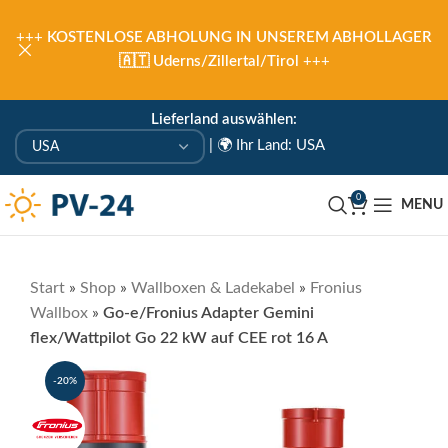
+++
KOSTENLOSE ABHOLUNG IN UNSEREM ABHOLLAGER
🇦🇹 Uderns/Zillertal/Tirol
+++
Lieferland auswählen:
|
🌍 Ihr Land: USA
0
MENU
Start
»
Shop
»
Wallboxen & Ladekabel
»
Fronius
Wallbox
»
Go-e/Fronius Adapter Gemini
flex/Wattpilot Go 22 kW auf CEE rot 16 A
-20%