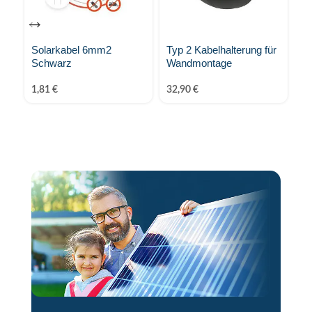
Solarkabel 6mm2
Typ 2 Kabelhalterung für
St
Schwarz
Wandmontage
KS
1,81
€
32,90
€
4,