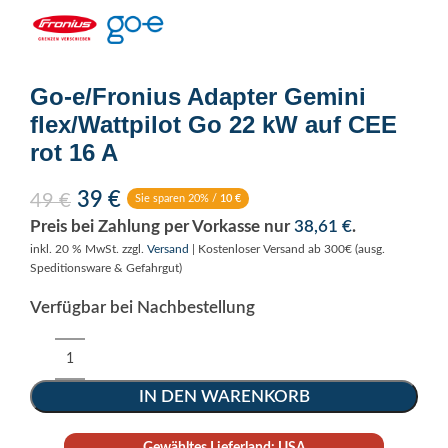
Go-e/Fronius Adapter Gemini
flex/Wattpilot Go 22 kW auf CEE
rot 16 A
39
€
49
€
Sie sparen 20% /
10
€
Preis bei Zahlung per Vorkasse nur
38,61
€
.
inkl. 20 % MwSt.
zzgl.
Versand
| Kostenloser Versand ab 300€ (ausg.
Speditionsware & Gefahrgut)
Verfügbar bei Nachbestellung
Alternative:
IN DEN WARENKORB