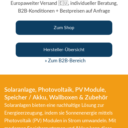
Europaweiter Versand 🇪🇺, individueller Beratung,
B2B-Konditionen + Bestpreisen auf Anfrage
Zum Shop
Hersteller-Übersicht
» Zum B2B-Bereich
Solaranlage, Photovoltaik, PV Module,
Speicher / Akku, Wallboxen & Zubehör
Solaranlagen bieten eine nachhaltige Lösung zur
Energieerzeugung, indem sie Sonnenenergie mittels
Photovoltaik (PV) Modulen in Strom umwandeln. Mit