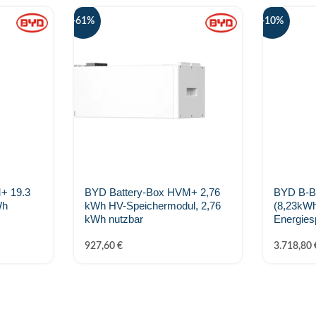
-61%
-10%
+ 19.3
BYD Battery-Box HVM+ 2,76
BYD B-B
Wh
kWh HV-Speichermodul, 2,76
(8,23kW
kWh nutzbar
Energies
927,60
€
3.718,80