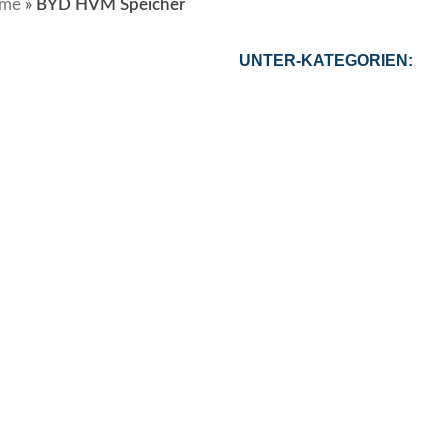
eme
»
BYD HVM Speicher
UNTER-KATEGORIEN: