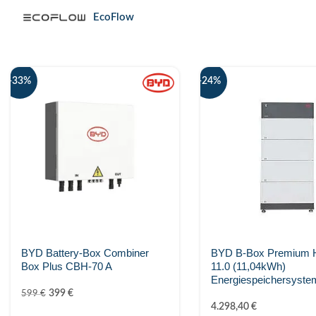
EcoFlow
Enwitec
Fronius
-33%
-24%
go-e
GoodWe Technologies
Huawei
JA Solar
K2 Systems
BYD Battery-Box Combiner
BYD B-Box Premium
Box Plus CBH-70 A
11.0 (11,04kWh)
KEBA
Energiespeichersyste
399
€
599
€
Kostal Solar Electric
4.298,40
€