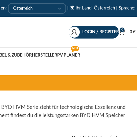
len:
|
🌍 Ihr Land: Österreich
| Sprache:
0
LOGIN / REGISTER
0
€
NEU
BEL & ZUBEHÖR
HERSTELLER
PV PLANER
 BYD HVM Serie steht für technologische Exzellenz und
timent findest du die leistungsstarken BYD HVM Speicher