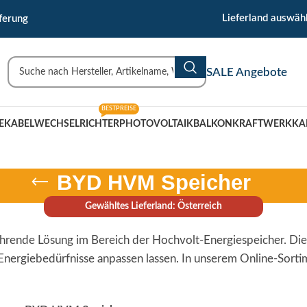
🇹 Uderns/Zillertal/Tirol
Lieferland auswäh
ferung
SALE Angebote
BESTPREISE
EKABEL
WECHSELRICHTER
PHOTOVOLTAIK
BALKONKRAFTWERK
KA
BYD HVM Speicher
Gewähltes Lieferland: Österreich
rende Lösung im Bereich der Hochvolt-Energiespeicher. Die
e Energiebedürfnisse anpassen lassen. In unserem Online-Sor