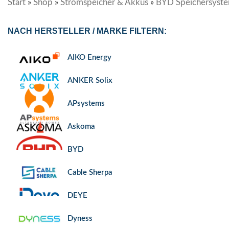
Start
»
Shop
»
Stromspeicher & Akkus
»
BYD Speichersyst
NACH HERSTELLER / MARKE FILTERN:
AIKO Energy
ANKER Solix
APsystems
Askoma
BYD
Cable Sherpa
DEYE
Dyness