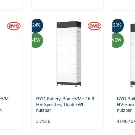
-24%
-23%
NEW
NEW
 HVM
BYD Battery-Box HVM+ 16.6
BYD Bat
HV-Speicher, 16,56 kWh
HV-Speic
m
nutzbar
nutzbar
5.718
€
4.040,40