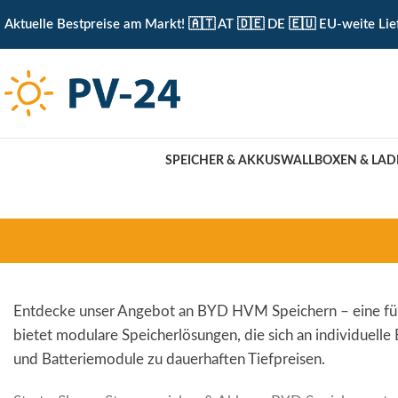
KOSTENLOSE ABHOLUNG IN UNSEREM ABHOLLAGER 
Aktuelle Bestpreise am Markt! 🇦🇹 AT 🇩🇪 DE 🇪🇺 EU-weite Lie
SPEICHER & AKKUS
WALLBOXEN & LAD
Entdecke unser Angebot an BYD HVM Speichern – eine füh
bietet modulare Speicherlösungen, die sich an individuell
und Batteriemodule zu dauerhaften Tiefpreisen.