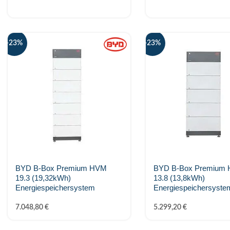
KSENG
LONGI
-23%
-23%
MARSTEK Energy
Metron
Midea
MY-PV
Phonenix Contact
BYD B-Box Premium HVM
BYD B-Box Premium
PV-24.at Eigenmarke
19.3 (19,32kWh)
13.8 (13,8kWh)
Energiespeichersystem
Energiespeichersyste
PylonTech
7.048,80
€
5.299,20
€
Raycap