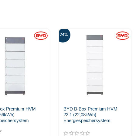
-24%
ox Premium HVM
BYD B-Box Premium HVM
,56kWh)
22.1 (22,08kWh)
peichersystem
Energiespeichersystem
€