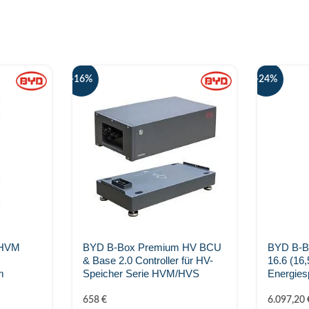
-16%
-24%
 HVM
BYD B-Box Premium HV BCU
BYD B-B
& Base 2.0 Controller für HV-
16.6 (16
m
Speicher Serie HVM/HVS
Energies
658
€
6.097,20