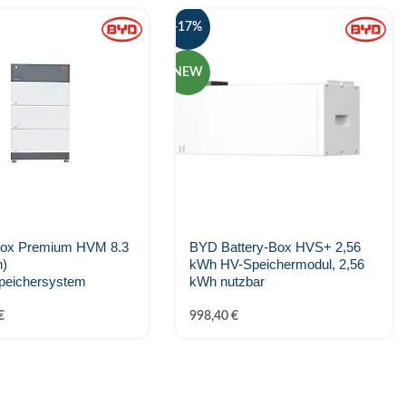
-17%
NEW
ox Premium HVM 8.3
BYD Battery-Box HVS+ 2,56
h)
kWh HV-Speichermodul, 2,56
peichersystem
kWh nutzbar
€
998,40
€