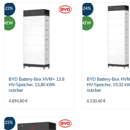
SALZSTROM
-23%
-24%
Shelly
NEW
NEW
SMA Solar
smappee
SOFAR
Solar Manager
BYD Battery-Box HVM+ 13.8
BYD Battery-Box HVM
HV-Speicher, 13,80 kWh
HV-Speicher, 19,32 k
SolarEdge
nutzbar
nutzbar
SOLAX Power
4.894,80
€
6.530,40
€
Solis
-25%
Stäubli