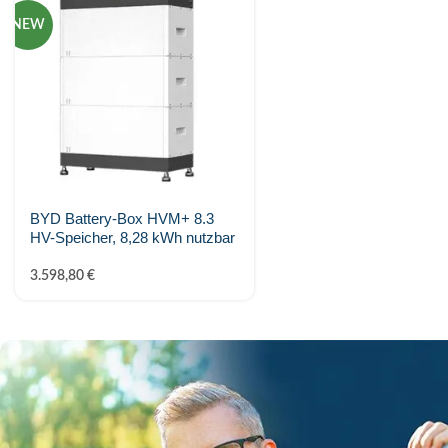
NEW
SunFUSE
Sungrow
Sunwoda Energy
Tigo energy
Trina Solar
BYD Battery-Box HVM+ 8.3
HV-Speicher, 8,28 kWh nutzbar
TSUN
3.598,80
€
VARTA
Zendure
ZYC Energy