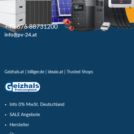
+43 676 88731200
info@pv-24.at
Geizhals.at
|
billiger.de
|
idealo.at
|
Trusted Shops
Info 0% MwSt. Deutschland
SALE Angebote
Hersteller