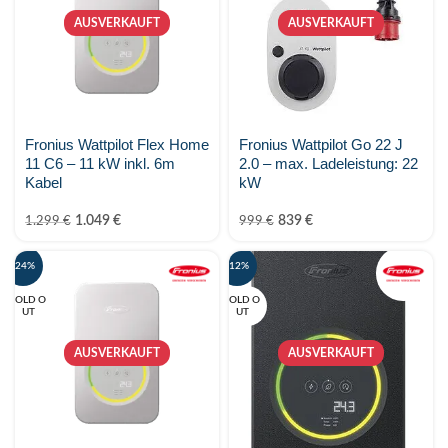
AUSVERKAUFT
AUSVERKAUFT
Fronius Wattpilot Flex Home
Fronius Wattpilot Go 22 J
11 C6 – 11 kW inkl. 6m
2.0 – max. Ladeleistung: 22
Kabel
kW
1.049
€
839
€
1.299
€
999
€
-24%
-12%
SOLD O
SOLD O
UT
UT
AUSVERKAUFT
AUSVERKAUFT