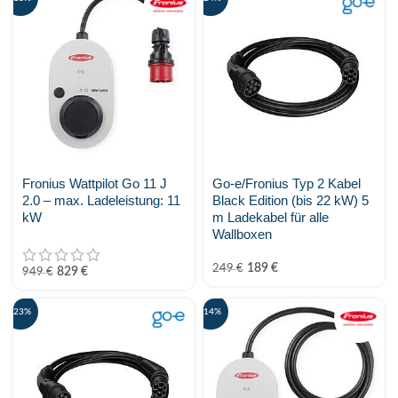
GoodWe Technologies
Huawei
JA Solar
K2 Systems
KEBA
Fronius Wattpilot Go 11 J
Go-e/Fronius Typ 2 Kabel
2.0 – max. Ladeleistung: 11
Black Edition (bis 22 kW) 5
Kostal Solar Electric
kW
m Ladekabel für alle
Wallboxen
KSENG
189
€
249
€
829
€
949
€
LONGI
-23%
-14%
MARSTEK Energy
Metron