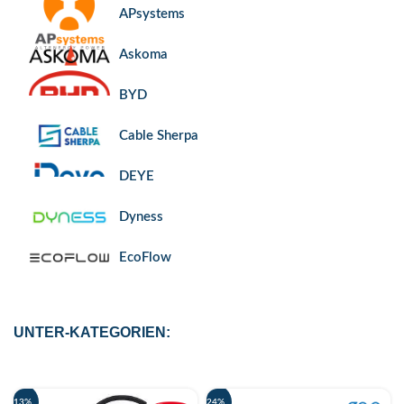
APsystems
Askoma
BYD
Cable Sherpa
DEYE
Dyness
EcoFlow
Enwitec
UNTER-KATEGORIEN:
Fronius
go-e
-13%
-24%