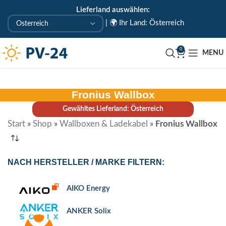
Lieferland auswählen:
KOSTENLOSE ABHOLUNG IN UNSEREM ABHOLLAGER
|
🌍 Ihr Land: Österreich
🇦🇹 Uderns/Zillertal/Tirol
0
MENU
Fronius Wallbox
Gewähltes Lieferland: Österreich
Start
»
Shop
»
Wallboxen & Ladekabel
»
Fronius Wallbox
NACH HERSTELLER / MARKE FILTERN:
AIKO Energy
ANKER Solix