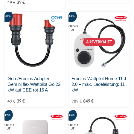
39
€
49
€
Trina Solar
-20%
-14%
TSUN
SOLD O
UT
VARTA
AUSVERKAUFT
Zendure
ZYC Energy
Go-e/Fronius Adapter
Fronius Wattpilot Home 11 J
Gemini flex/Wattpilot Go 22
2.0 – max. Ladeleistung: 11
kW auf CEE rot 16 A
kW
39
€
849
€
49
€
989
€
-19%
-16%
SOLD O
SOLD O
UT
UT