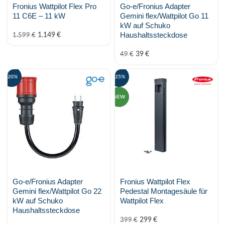
Fronius Wattpilot Flex Pro
Go-e/Fronius Adapter
SOFAR
11 C6E – 11 kW
Gemini flex/Wattpilot Go 11
kW auf Schuko
Solar Manager
Haushaltssteckdose
1.149
€
1.599
€
39
€
49
€
SolarEdge
-20%
-25%
SOLAX Power
NEW
Solis
Stäubli
SunFUSE
Sungrow
Go-e/Fronius Adapter
Fronius Wattpilot Flex
Gemini flex/Wattpilot Go 22
Pedestal Montagesäule für
Sunwoda Energy
kW auf Schuko
Wattpilot Flex
Haushaltssteckdose
Tigo energy
299
€
399
€