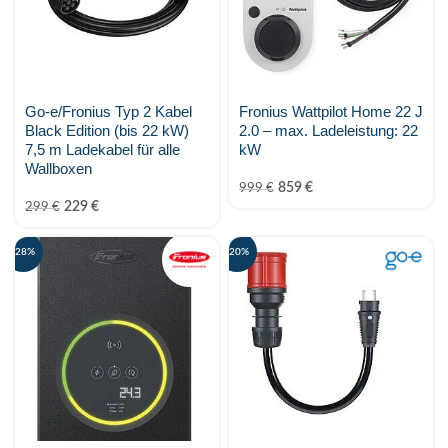
Midea
MY-PV
Phonenix Contact
Go-e/Fronius Typ 2 Kabel
Fronius Wattpilot Home 22 J
Black Edition (bis 22 kW)
2.0 – max. Ladeleistung: 22
7,5 m Ladekabel für alle
kW
PV-24.at Eigenmarke
Wallboxen
859
€
999
€
PylonTech
229
€
299
€
Raycap
-28%
-20%
SALZSTROM
Shelly
SMA Solar
smappee