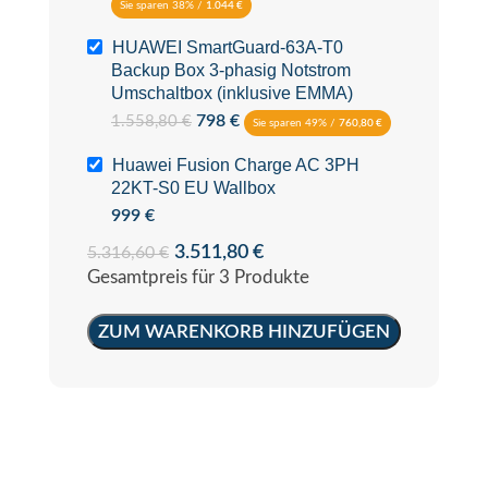
Sie sparen 38% /
1.044
€
HUAWEI SmartGuard-63A-T0
Backup Box 3-phasig Notstrom
Umschaltbox (inklusive EMMA)
798
€
1.558,80
€
Sie sparen 49% /
760,80
€
Huawei Fusion Charge AC 3PH
22KT-S0 EU Wallbox
999
€
3.511,80
€
5.316,60
€
Gesamtpreis für 3 Produkte
ZUM WARENKORB HINZUFÜGEN