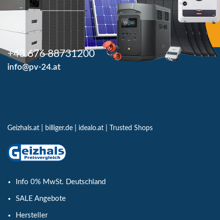
+43 676 88731200
info@pv-24.at
Geizhals.at
|
billiger.de
|
idealo.at
|
Trusted Shops
Info 0% MwSt. Deutschland
SALE Angebote
Hersteller