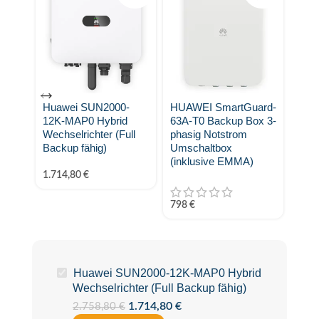
Huawei SUN2000-
HUAWEI SmartGuard-
Huaw
12K-MAP0 Hybrid
63A-T0 Backup Box 3-
AC 
Wechselrichter (Full
phasig Notstrom
Wall
Backup fähig)
Umschaltbox
(inklusive EMMA)
999
1.714,80
€
798
€
Huawei SUN2000-12K-MAP0 Hybrid
Wechselrichter (Full Backup fähig)
1.714,80
€
2.758,80
€