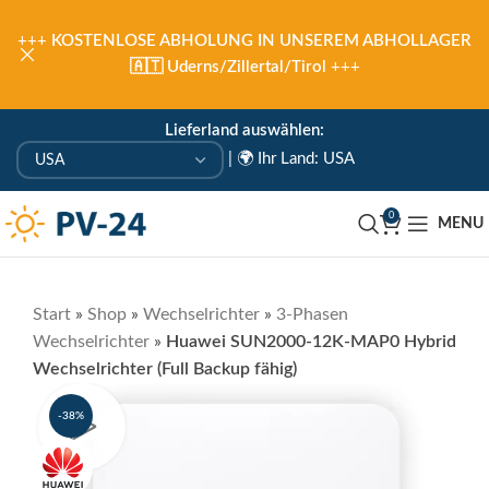
+++
KOSTENLOSE ABHOLUNG IN UNSEREM ABHOLLAGER
🇦🇹 Uderns/Zillertal/Tirol
+++
Lieferland auswählen:
|
🌍 Ihr Land: USA
0
MENU
Start
»
Shop
»
Wechselrichter
»
3-Phasen
Wechselrichter
»
Huawei SUN2000-12K-MAP0 Hybrid
Wechselrichter (Full Backup fähig)
-38%