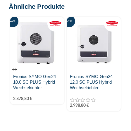
Ähnliche Produkte
-6%
-9%
-14%
Fronius SYMO Gen24
Fronius SYMO Gen24
F
10.0 SC PLUS Hybrid
12.0 SC PLUS Hybrid
SC
Wechselrichter
Wechselrichter
We
2.878,80
€
2.
2.998,80
€