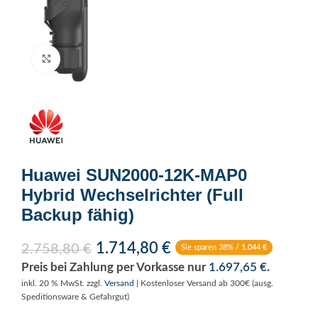
Click to enlarge
Huawei SUN2000-12K-MAP0
Hybrid Wechselrichter (Full
Backup fähig)
1.714,80
€
2.758,80
€
Sie sparen 38% /
1.044
€
Preis bei Zahlung per Vorkasse nur
1.697,65
€
.
inkl. 20 % MwSt.
zzgl.
Versand
| Kostenloser Versand ab 300€ (ausg.
Speditionsware & Gefahrgut)