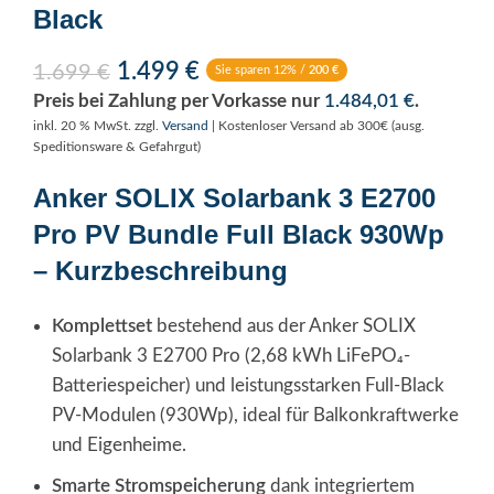
Black
1.499
€
1.699
€
Sie sparen 12% /
200
€
Preis bei Zahlung per Vorkasse nur
1.484,01
€
.
inkl. 20 % MwSt.
zzgl.
Versand
| Kostenloser Versand ab 300€ (ausg.
Speditionsware & Gefahrgut)
Anker SOLIX Solarbank 3 E2700
Pro PV Bundle Full Black 930Wp
– Kurzbeschreibung
Komplettset
bestehend aus der Anker SOLIX
Solarbank 3 E2700 Pro (2,68 kWh LiFePO₄-
Batteriespeicher) und leistungsstarken Full-Black
PV-Modulen (930Wp), ideal für Balkonkraftwerke
und Eigenheime.
Smarte Stromspeicherung
dank integriertem