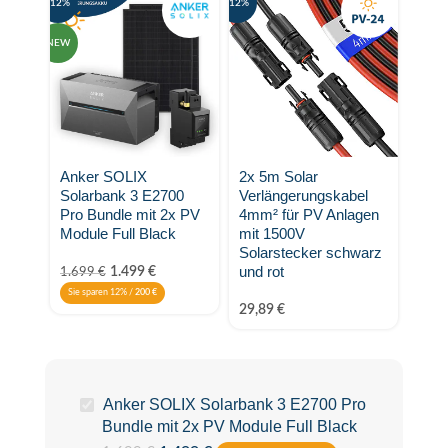
-12%
-12%
NEW
Anker SOLIX
2x 5m Solar
Solarbank 3 E2700
Verlängerungskabel
Pro Bundle mit 2x PV
4mm² für PV Anlagen
Module Full Black
mit 1500V
Solarstecker schwarz
und rot
1.499
€
1.699
€
Sie sparen 12% /
200
€
29,89
€
Anker SOLIX Solarbank 3 E2700 Pro
Bundle mit 2x PV Module Full Black