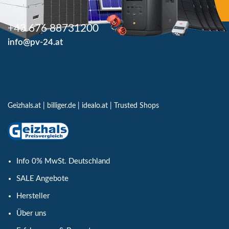
+43 676 88731200
info@pv-24.at
Geizhals.at
|
billiger.de
|
idealo.at
|
Trusted Shops
Info 0% MwSt. Deutschland
SALE Angebote
Hersteller
Über uns