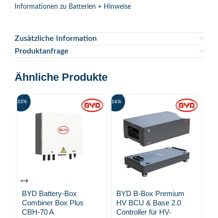
Informationen zu Batterien + Hinweise
Zusätzliche Information
Produktanfrage
Ähnliche Produkte
-33%
-16%
-24%
BYD Battery-Box
BYD B-Box Premium
B
Combiner Box Plus
HV BCU & Base 2.0
H
CBH-70 A
Controller für HV-
En