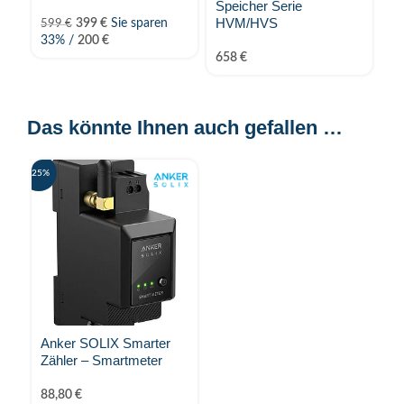
Speicher Serie
HVM/HVS
399
€
Sie sparen
6.
599
€
33% /
200
€
658
€
Das könnte Ihnen auch gefallen …
-25%
Anker SOLIX Smarter
Zähler – Smartmeter
88,80
€