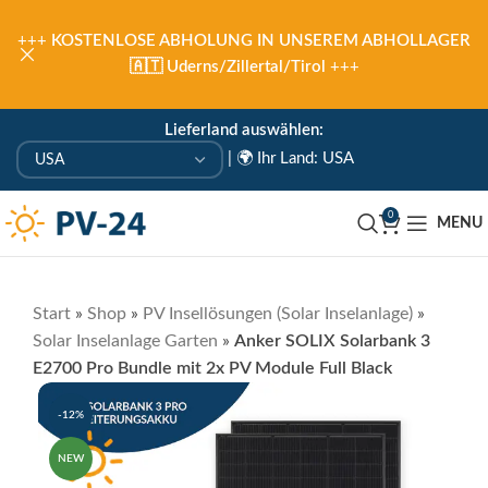
+++
KOSTENLOSE ABHOLUNG IN UNSEREM ABHOLLAGER
🇦🇹 Uderns/Zillertal/Tirol
+++
Lieferland auswählen:
|
🌍 Ihr Land: USA
0
MENU
Start
»
Shop
»
PV Insellösungen (Solar Inselanlage)
»
Solar Inselanlage Garten
»
Anker SOLIX Solarbank 3
E2700 Pro Bundle mit 2x PV Module Full Black
-12%
NEW