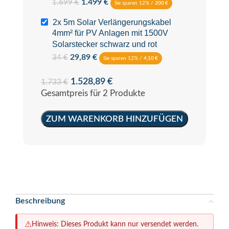
1.499
€
1.699
€
Sie sparen 12% /
200
€
2x 5m Solar Verlängerungskabel
4mm² für PV Anlagen mit 1500V
Solarstecker schwarz und rot
29,89
€
34
€
Sie sparen 12% /
4,10
€
1.528,89
€
1.733
€
Gesamtpreis für 2 Produkte
ZUM WARENKORB HINZUFÜGEN
Beschreibung
⚠
Hinweis: Dieses Produkt kann nur versendet werden.