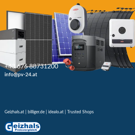
+43 676 88731200
info@pv-24.at
Geizhals.at
|
billiger.de
|
idealo.at
|
Trusted Shops