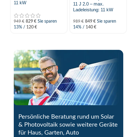
11 kW
We
11 J 2.0 – max.
Ladeleistung: 11 kW
829
€
Sie sparen
849
€
Sie sparen
2.
949
€
989
€
13% /
120
€
14% /
140
€
Persönliche Beratung rund um Solar
& Photovoltaik sowie weitere Geräte
für Haus, Garten, Auto