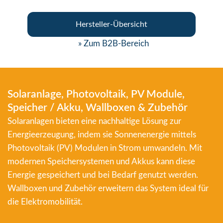
Hersteller-Übersicht
» Zum B2B-Bereich
Solaranlage, Photovoltaik, PV Module,
Speicher / Akku, Wallboxen & Zubehör
Solaranlagen bieten eine nachhaltige Lösung zur
Energieerzeugung, indem sie Sonnenenergie mittels
Photovoltaik (PV) Modulen in Strom umwandeln. Mit
modernen Speichersystemen und Akkus kann diese
Energie gespeichert und bei Bedarf genutzt werden.
Wallboxen und Zubehör erweitern das System ideal für
die Elektromobilität.