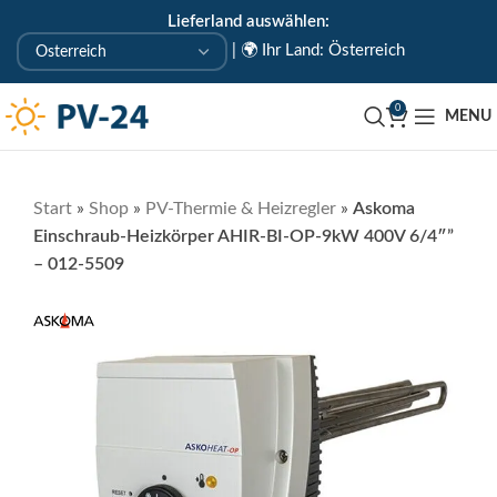
Lieferland auswählen:
KOSTENLOSE ABHOLUNG IN UNSEREM ABHOLLAGER
|
🌍 Ihr Land: Österreich
🇦🇹 Uderns/Zillertal/Tirol
0
MENU
Start
»
Shop
»
PV-Thermie & Heizregler
»
Askoma
Einschraub-Heizkörper AHIR-BI-OP-9kW 400V 6/4″”
– 012-5509