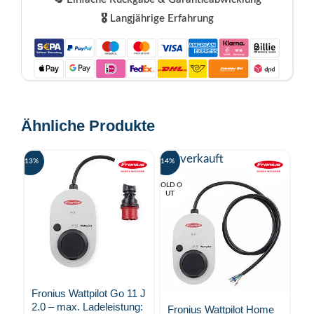
🎖️ Langjährige Erfahrung
Ähnliche Produkte
Ausverkauft
-13%
-14%
-9%
SOLD O
UT
Fronius Wattpilot Go 11 J
F
2.0 – max. Ladeleistung:
1
Fronius Wattpilot Home