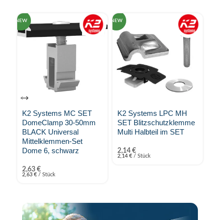
NEW
NEW
NEW
K2 Systems MC SET
K2 Systems LPC MH
K
DomeClamp 30-50mm
SET Blitzschutzklemme
3S
BLACK Universal
Multi Halbteil im SET
fü
Mittelklemmen-Set
va
Dome 6, schwarz
2,14
€
2,14
€
/
Stück
9,
2,63
€
2,63
€
/
Stück