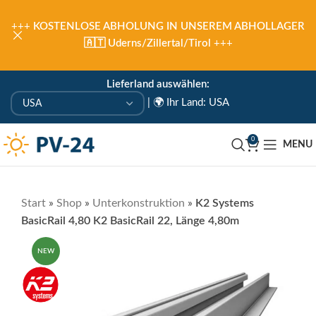
+++
KOSTENLOSE ABHOLUNG IN UNSEREM ABHOLLAGER
🇦🇹 Uderns/Zillertal/Tirol
+++
Lieferland auswählen:
|
🌍 Ihr Land: USA
0
MENU
Start
»
Shop
»
Unterkonstruktion
»
K2 Systems
BasicRail 4,80 K2 BasicRail 22, Länge 4,80m
NEW