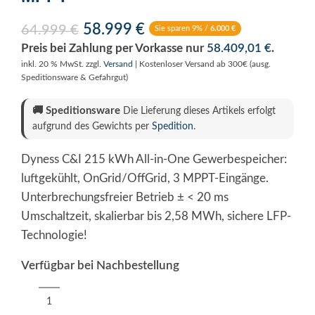
58.999
€
64.999
€
Sie sparen 9% /
6.000
€
Preis bei Zahlung per Vorkasse nur
58.409,01
€
.
inkl. 20 % MwSt.
zzgl.
Versand
| Kostenloser Versand ab 300€ (ausg.
Speditionsware & Gefahrgut)
🚚
Speditionsware
Die Lieferung dieses Artikels erfolgt
aufgrund des Gewichts per
Spedition
.
Dyness C&I 215 kWh All-in-One Gewerbespeicher:
luftgekühlt, OnGrid/OffGrid, 3 MPPT-Eingänge.
Unterbrechungsfreier Betrieb ± < 20 ms
Umschaltzeit, skalierbar bis 2,58 MWh, sichere LFP-
Technologie!
Verfügbar bei Nachbestellung
Alternative: