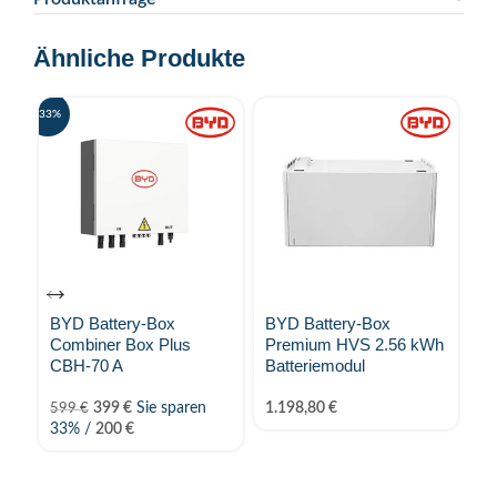
Ähnliche Produkte
-33%
-24%
BYD Battery-Box
BYD Battery-Box
B
Combiner Box Plus
Premium HVS 2.56 kWh
H
CBH-70 A
Batteriemodul
En
399
€
Sie sparen
1.198,80
€
599
€
33% /
200
€
7.