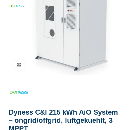
Click to enlarge
Dyness C&I 215 kWh AiO System
– ongrid/offgrid, luftgekuehlt, 3
MPPT