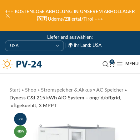
+++
KOSTENLOSE ABHOLUNG IN UNSEREM ABHOLLAGER
🇦🇹 Uderns/Zillertal/Tirol
+++
Lieferland auswählen:
|
🌍 Ihr Land: USA
0
MENU
Start
»
Shop
»
Stromspeicher & Akkus
»
AC Speicher
»
Dyness C&I 215 kWh AiO System – ongrid/offgrid,
luftgekuehlt, 3 MPPT
-9%
NEW