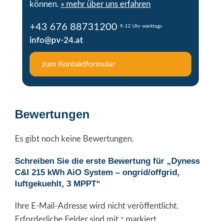
können.
» mehr über uns erfahren
+43 676 88731200
9-12 Uhr werktags
info@pv-24.at
zum Kontaktformular
Bewertungen
Es gibt noch keine Bewertungen.
Schreiben Sie die erste Bewertung für „Dyness
C&I 215 kWh AiO System – ongrid/offgrid,
luftgekuehlt, 3 MPPT“
Ihre E-Mail-Adresse wird nicht veröffentlicht.
Alternative:
Erforderliche Felder sind mit
markiert
*