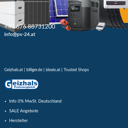
+43 676 88731200
info@pv-24.at
Geizhals.at
|
billiger.de
|
idealo.at
|
Trusted Shops
Info 0% MwSt. Deutschland
SALE Angebote
Hersteller