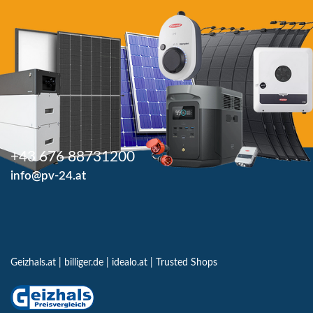
+43 676 88731200
info@pv-24.at
Geizhals.at
|
billiger.de
|
idealo.at
|
Trusted Shops