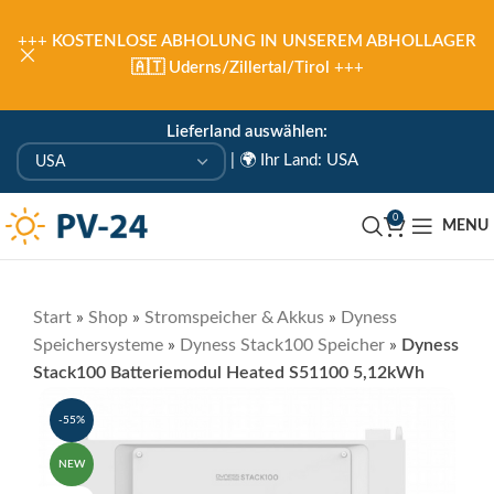
+++
KOSTENLOSE ABHOLUNG IN UNSEREM ABHOLLAGER
🇦🇹 Uderns/Zillertal/Tirol
+++
Lieferland auswählen:
|
🌍 Ihr Land: USA
0
MENU
Start
»
Shop
»
Stromspeicher & Akkus
»
Dyness
Speichersysteme
»
Dyness Stack100 Speicher
»
Dyness
Stack100 Batteriemodul Heated S51100 5,12kWh
-55%
NEW