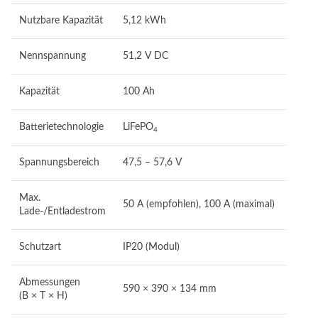
Nutzbare Kapazität
5,12 kWh
Nennspannung
51,2 V DC
Kapazität
100 Ah
Batterietechnologie
LiFePO
4
Spannungsbereich
47,5 – 57,6 V
Max.
50 A (empfohlen), 100 A (maximal)
Lade-/Entladestrom
Schutzart
IP20 (Modul)
Abmessungen
590 × 390 × 134 mm
(B × T × H)