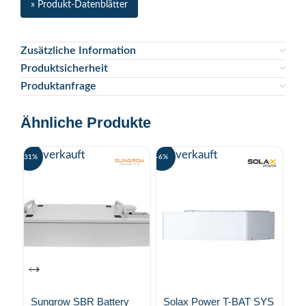
» Produkt-Datenblätter
Zusätzliche Information
Produktsicherheit
Produktanfrage
Ähnliche Produkte
Ausverkauft
Ausverkauft
-31%
-6%
-11%
S
H
Sungrow SBR Battery
Solax Power T-BAT SYS