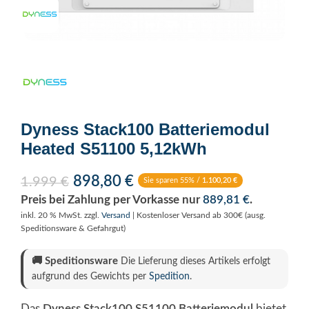
Click to enlarge
Dyness Stack100 Batteriemodul
Heated S51100 5,12kWh
898,80
€
1.999
€
Sie sparen 55% /
1.100,20
€
Preis bei Zahlung per Vorkasse nur
889,81
€
.
inkl. 20 % MwSt.
zzgl.
Versand
| Kostenloser Versand ab 300€ (ausg.
Speditionsware & Gefahrgut)
🚚
Speditionsware
Die Lieferung dieses Artikels erfolgt
aufgrund des Gewichts per
Spedition
.
Das
Dyness Stack100 S51100 Batteriemodul
bietet