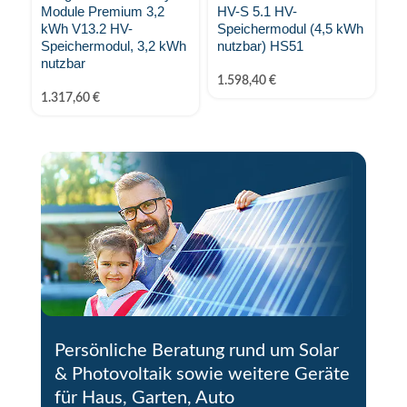
Module Premium 3,2
HV-S 5.1 HV-
8.
kWh V13.2 HV-
Speichermodul (4,5 kWh
Speichermodul, 3,2 kWh
nutzbar) HS51
nutzbar
1.598,40
€
1.317,60
€
Persönliche Beratung rund um Solar
& Photovoltaik sowie weitere Geräte
für Haus, Garten, Auto