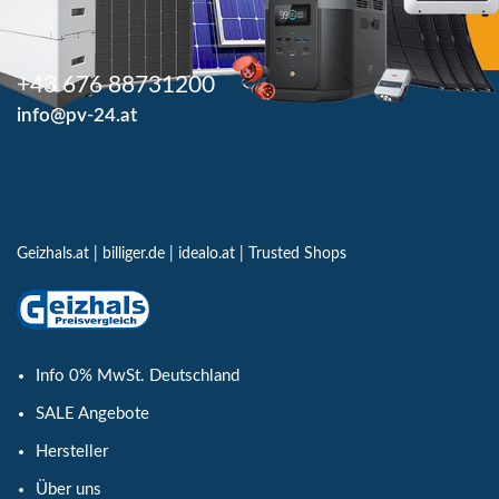
+43 676 88731200
info@pv-24.at
Geizhals.at
|
billiger.de
|
idealo.at
|
Trusted Shops
Info 0% MwSt. Deutschland
SALE Angebote
Hersteller
Über uns