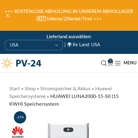
+++
KOSTENLOSE ABHOLUNG IN UNSEREM ABHOLLAGER
🇦🇹 Uderns/Zillertal/Tirol
+++
Lieferland auswählen:
|
🌍 Ihr Land: USA
0
MENU
Start
»
Shop
»
Stromspeicher & Akkus
»
Huawei
Speichersysteme
»
HUAWEI LUNA2000-15-S0 (15
KWH) Speichersystem
-27%