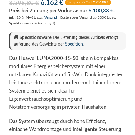
6.162
€
8.398,80
€
Sie sparen 27% /
2.236,80
€
Preis bei Zahlung per Vorkasse nur
6.100,38
€
.
inkl. 20 % MwSt.
zzgl.
Versand
| Kostenloser Versand ab 300€ (ausg.
Speditionsware & Gefahrgut)
🚚
Speditionsware
Die Lieferung dieses Artikels erfolgt
aufgrund des Gewichts per
Spedition
.
Das Huawei LUNA2000-15-S0 ist ein kompaktes,
modulares Energiespeichersystem mit einer
nutzbaren Kapazität von 15 kWh. Dank integrierter
Leistungselektronik und modernem Lithium-Ionen-
System eignet es sich ideal für
Eigenverbrauchsoptimierung und
Notstromversorgung in privaten Haushalten.
Das System überzeugt durch hohe Effizienz,
einfache Wandmontage und intelligente Steuerung