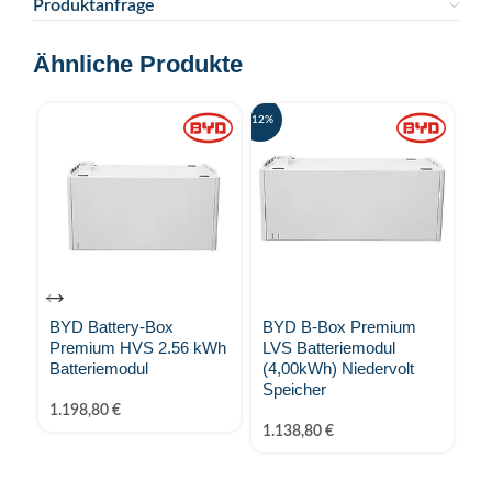
Produktanfrage
Ähnliche Produkte
-12%
-23%
BYD Battery-Box
BYD B-Box Premium
B
Premium HVS 2.56 kWh
LVS Batteriemodul
H
Batteriemodul
(4,00kWh) Niedervolt
En
Speicher
1.198,80
€
7.
1.138,80
€