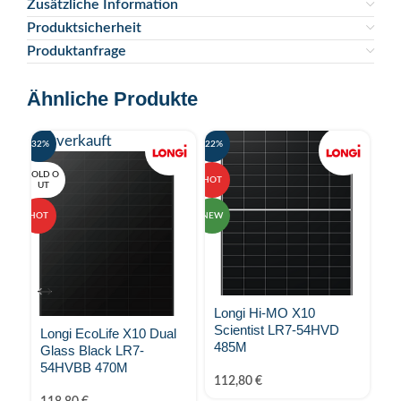
Zusätzliche Information
Produktsicherheit
Produktanfrage
Ähnliche Produkte
Ausverkauft
-32%
-22%
-21%
SOLD O
HOT
UT
HOT
NEW
Longi Hi-MO X10
1
Scientist LR7-54HVD
K
Longi EcoLife X10 Dual
485M
Sc
Glass Black LR7-
Fr
54HVBB 470M
112,80
€