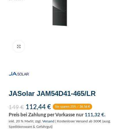
Click to enlarge
JASolar JAM54D41-465/LR
112,44
€
149
€
Sie sparen 25% /
36,56
€
Preis bei Zahlung per Vorkasse nur
111,32
€
.
inkl. 20 % MwSt.
zzgl.
Versand
| Kostenloser Versand ab 300€ (ausg.
Speditionsware & Gefahrgut)