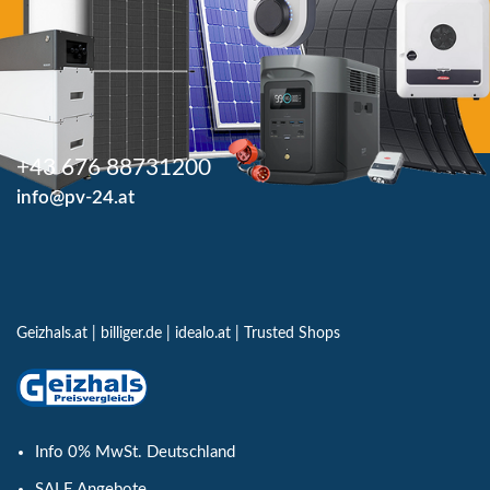
+43 676 88731200
info@pv-24.at
Geizhals.at
|
billiger.de
|
idealo.at
|
Trusted Shops
Info 0% MwSt. Deutschland
SALE Angebote