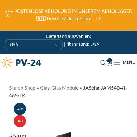
+++
KOSTENLOSE ABHOLUNG IN UNSEREM ABHOLLAGER
🇦🇹 Uderns/Zillertal/Tirol
+++
Lieferland auswählen:
|
🌍 Ihr Land: USA
0
MENU
Start
»
Shop
»
Glas-Glas Module
»
JASolar JAM54D41-
465/LR
-25%
HOT