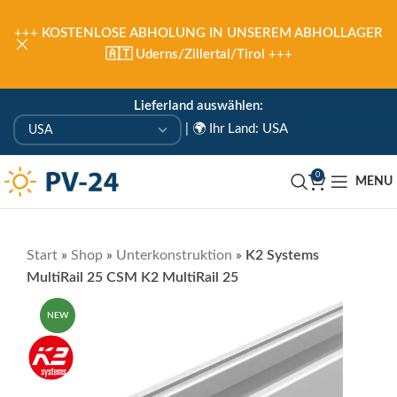
+++
KOSTENLOSE ABHOLUNG IN UNSEREM ABHOLLAGER
🇦🇹 Uderns/Zillertal/Tirol
+++
Lieferland auswählen:
|
🌍 Ihr Land: USA
0
MENU
Start
»
Shop
»
Unterkonstruktion
»
K2 Systems
MultiRail 25 CSM K2 MultiRail 25
NEW