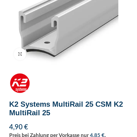
Click to enlarge
K2 Systems MultiRail 25 CSM K2
MultiRail 25
4,90
€
Preis bei Zahlung per Vorkasse nur
4,85
€
.