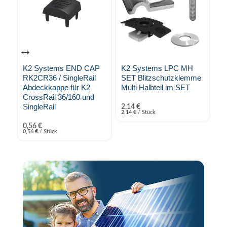
K2 Systems END CAP
K2 Systems LPC MH
K2
RK2CR36 / SingleRail
SET Blitzschutzklemme
K2
Abdeckkappe für K2
Multi Halbteil im SET
zw
CrossRail 36/160 und
S
SingleRail
2,14
€
2,14
€
/
Stück
1,
1,
0,56
€
0,56
€
/
Stück