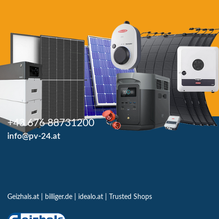
+43 676 88731200
info@pv-24.at
Geizhals.at
|
billiger.de
|
idealo.at
|
Trusted Shops