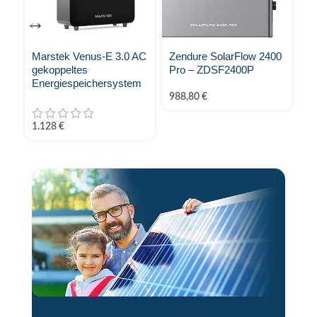
Marstek Venus-E 3.0 AC
Zendure SolarFlow 2400
Ec
gekoppeltes
Pro – ZDSF2400P
Energiespeichersystem
1.
988,80
€
1.128
€