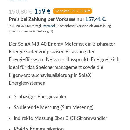
159
€
190,80
€
Sie sparen 17% /
31,80
€
Preis bei Zahlung per Vorkasse nur
157,41
€
.
inkl. 20 % MwSt.
zzgl.
Versand
| Kostenloser Versand ab 300€ (ausg.
Speditionsware & Gefahrgut)
Der
SolaX M3-40 Energy Meter
ist ein 3-phasiger
Energiezähler zur präzisen Erfassung der
Energieflüsse am Netzanschlusspunkt. Er eignet sich
ideal für das Speichermanagement sowie die
Eigenverbrauchsvisualisierung in SolaX
Energiesystemen.
3-phasiger Energiezähler
Saldierende Messung (Sum Metering)
Indirekte Messung über 3 CT-Stromwandler
RS485-Kommunikation