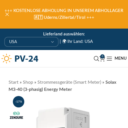
+++
KOSTENLOSE ABHOLUNG IN UNSEREM ABHOLLAGER
🇦🇹 Uderns/Zillertal/Tirol
+++
Lieferland auswählen:
|
🌍 Ihr Land: USA
0
MENU
Start
»
Shop
»
Strommessgeräte (Smart Meter)
»
Solax
M3-40 (3-phasig) Energy Meter
-17%