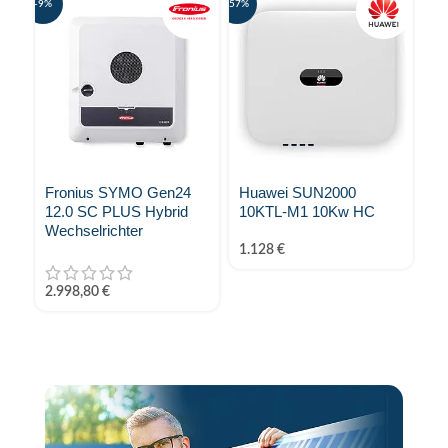
-9%
-57%
Fronius SYMO Gen24
Huawei SUN2000
Fr
12.0 SC PLUS Hybrid
10KTL-M1 10Kw HC
O
Wechselrichter
P
(I
1.128
€
Ü
HU
2.998,80
€
2