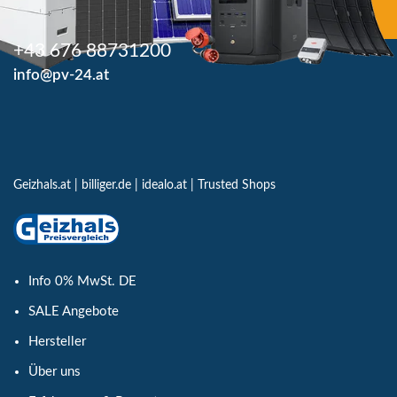
+43 676 88731200
info@pv-24.at
Geizhals.at
|
billiger.de
|
idealo.at
|
Trusted Shops
Info 0% MwSt. DE
SALE Angebote
Hersteller
Über uns