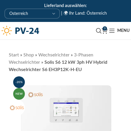
Lieferland auswählen:
KOSTENLOSE ABHOLUNG IN UNSEREM ABHOLLAGER
|
🌍 Ihr Land: Österreich
🇦🇹 Uderns/Zillertal/Tirol
0
MENU
Start
»
Shop
»
Wechselrichter
»
3-Phasen
Wechselrichter
»
Solis S6 12 kW 3ph HV Hybrid
Wechselrichter S6 EH3P12K-H-EU
-20%
NEW