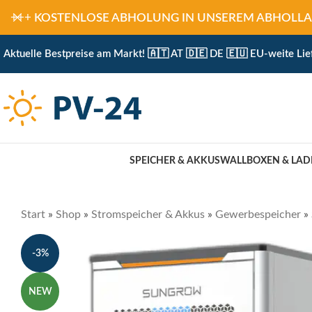
+++
KOSTENLOSE ABHOLUNG IN UNSEREM ABHOLLAGER 
Aktuelle Bestpreise am Markt! 🇦🇹 AT 🇩🇪 DE 🇪🇺 EU-weite Lie
SPEICHER & AKKUS
WALLBOXEN & LAD
Start
»
Shop
»
Stromspeicher & Akkus
»
Gewerbespeicher
»
-3%
NEW