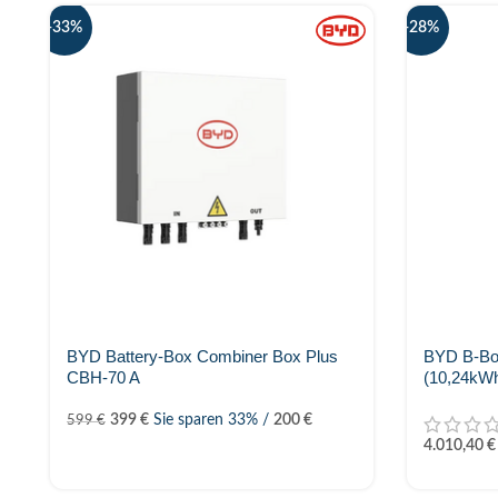
-33%
-28%
BYD Battery-Box Combiner Box Plus
BYD B-Bo
CBH-70 A
(10,24kW
399
€
Sie sparen 33% /
200
€
599
€
4.010,40
€