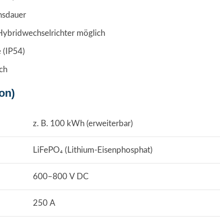
nsdauer
ybridwechselrichter möglich
 (IP54)
ch
on)
z. B. 100 kWh (erweiterbar)
LiFePO₄ (Lithium-Eisenphosphat)
600–800 V DC
250 A