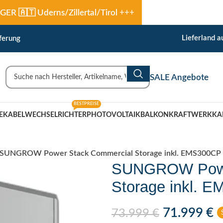
🇹 Uderns/Zillertal/Tirol
+++
Lieferland 
ferung
SALE Angebote
BESTPREISE
EKABEL
WECHSELRICHTER
PHOTOVOLTAIK
BALKONKRAFTWERK
KA
SUNGROW Power Stack Commercial Storage inkl. EMS300CP
SUNGROW Powe
Storage inkl. 
71.999
€
73.999
€