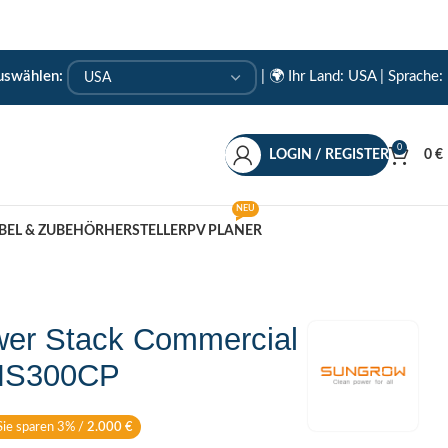
auswählen:
|
🌍 Ihr Land: USA
| Sprache:
0
LOGIN / REGISTER
0
€
NEU
BEL & ZUBEHÖR
HERSTELLER
PV PLANER
r Stack Commercial
EMS300CP
Sie sparen 3% /
2.000
€