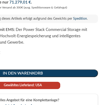
se nur
71.279,01
€
.
er Versand ab 300€ (ausg. Speditionsware & Gefahrgut)
g dieses Artikels erfolgt aufgrund des Gewichts per
Spedition
.
mit EMS:
Der Power Stack Commercial Storage mit
Hochvolt-Energiespeicherung und intelligentes
 und Gewerbe.
g
IN DEN WARENKORB
Gewähltes Lieferland: USA
elles Angebot für eine Komplettanlage?