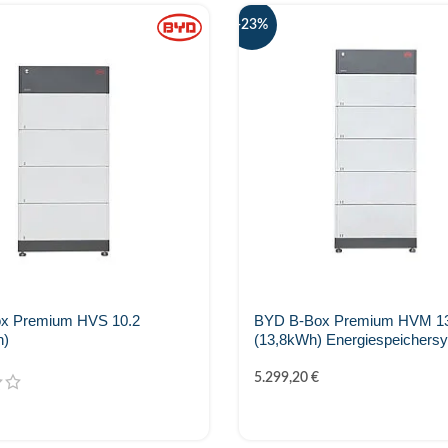
-23%
x Premium HVS 10.2
BYD B-Box Premium HVM 13
h)
(13,8kWh) Energiespeichers
5.299,20
€