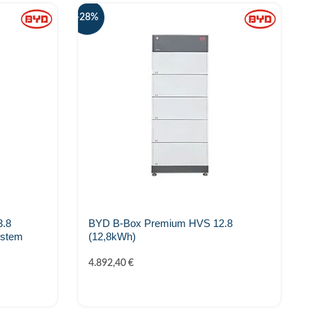
-28%
-
.8
BYD B-Box Premium HVS 12.8
ystem
(12,8kWh)
4.892,40
€