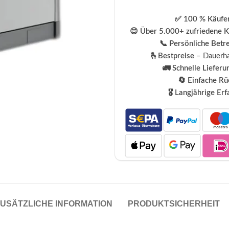
✅ 100 % Käufer
😊 Über 5.000+ zufriedene 
📞 Persönliche Betr
🫰Bestpreise
– Dauerha
🚛 Schnelle Lieferu
🔄 Einfache R
🎖️ Langjährige Er
USÄTZLICHE INFORMATION
PRODUKTSICHERHEIT