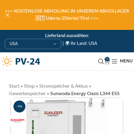
+++
KOSTENLOSE ABHOLUNG IN UNSEREM ABHOLLAGER
🇦🇹 Uderns/Zillertal/Tirol
+++
Lieferland auswählen:
|
🌍 Ihr Land: USA
0
MENU
Start
»
Shop
»
Stromspeicher & Akkus
»
Gewerbespeicher
»
Sunwoda Energy Oasis L344 ESS
-9%