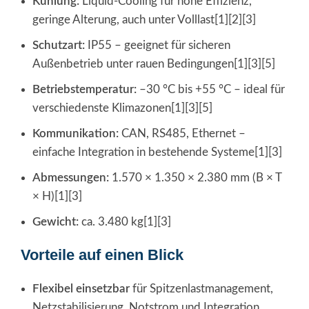
Kühlung:
Liquid-Cooling für hohe Effizienz,
geringe Alterung, auch unter Volllast[1][2][3]
Schutzart:
IP55 – geeignet für sicheren
Außenbetrieb unter rauen Bedingungen[1][3][5]
Betriebstemperatur:
–30 °C bis +55 °C – ideal für
verschiedenste Klimazonen[1][3][5]
Kommunikation:
CAN, RS485, Ethernet –
einfache Integration in bestehende Systeme[1][3]
Abmessungen:
1.570 × 1.350 × 2.380 mm (B × T
× H)[1][3]
Gewicht:
ca. 3.480 kg[1][3]
Vorteile auf einen Blick
Flexibel einsetzbar
für Spitzenlastmanagement,
Netzstabilisierung, Notstrom und Integration