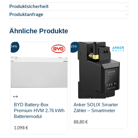
Produktsicherheit
Produktanfrage
Ähnliche Produkte
-54%
-25%
-12%
BYD Battery-Box
Anker SOLIX Smarter
B
Premium HVM 2.76 kWh
Zähler – Smartmeter
LV
Batteriemodul
(4
Sp
88,80
€
1.098
€
1.