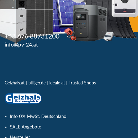
+43 676 88731200
info@pv-24.at
Geizhals.at
|
billiger.de
|
idealo.at
|
Trusted Shops
Info 0% MwSt. Deutschland
SALE Angebote
Hersteller