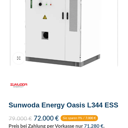
Click to enlarge
Sunwoda Energy Oasis L344 ESS
72.000
€
79.000
€
Sie sparen 9% /
7.000
€
Preis bei Zahlung per Vorkasse nur
71.280
€
.