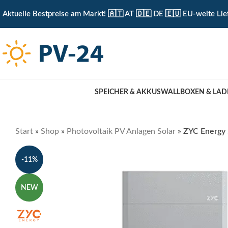
KOSTENLOSE ABHOLUNG IN UNSEREM ABHOLLAGER 
Aktuelle Bestpreise am Markt! 🇦🇹 AT 🇩🇪 DE 🇪🇺 EU-weite Lie
SPEICHER & AKKUS
WALLBOXEN & LAD
Start
»
Shop
»
Photovoltaik PV Anlagen Solar
»
ZYC Energy 
-11%
NEW