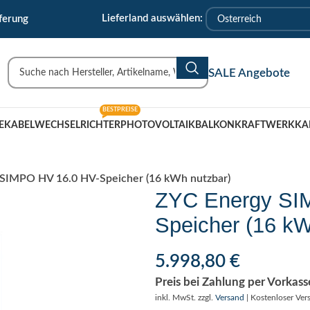
🇹 Uderns/Zillertal/Tirol
Lieferland auswählen:
ferung
SALE Angebote
BESTPREISE
EKABEL
WECHSELRICHTER
PHOTOVOLTAIK
BALKONKRAFTWERK
KA
SIMPO HV 16.0 HV-Speicher (16 kWh nutzbar)
ZYC Energy SI
Speicher (16 kW
5.998,80
€
Preis bei Zahlung per Vorkas
inkl. MwSt.
zzgl.
Versand
| Kostenloser Ver