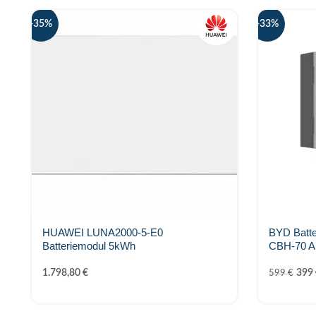
-35%
-33%
HUAWEI LUNA2000-5-E0
BYD Batte
Batteriemodul 5kWh
CBH-70 A
1.798,80
€
399
599
€