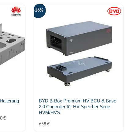
-16%
-2
alterung
BYD B-Box Premium HV BCU & Base
2.0 Controller für HV-Speicher Serie
HVM/HVS
40
€
658
€