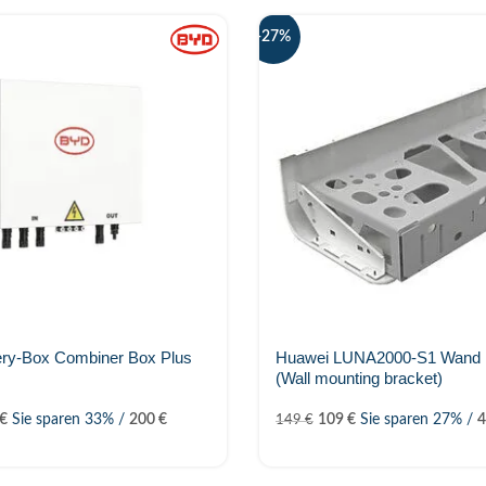
-27%
ry-Box Combiner Box Plus
Huawei LUNA2000-S1 Wand H
(Wall mounting bracket)
€
Sie sparen 33% /
200
€
109
€
Sie sparen 27% /
149
€