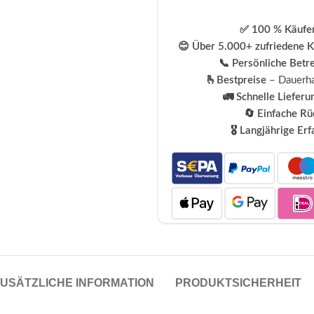
✅ 100 % Käufer
😊 Über 5.000+ zufriedene 
📞 Persönliche Betr
🫰Bestpreise
– Dauerha
🚛 Schnelle Lieferu
🔄 Einfache R
🎖️ Langjährige Er
USÄTZLICHE INFORMATION
PRODUKTSICHERHEIT