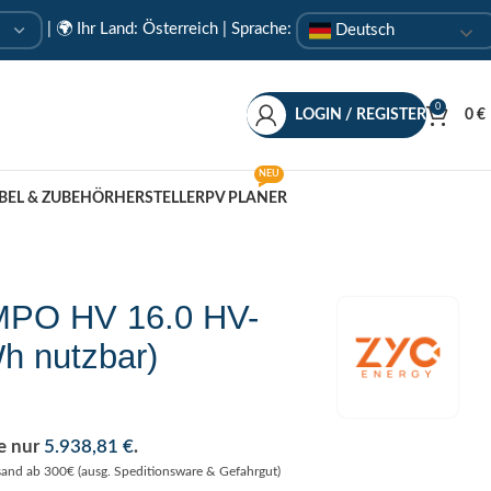
|
🌍 Ihr Land: Österreich
| Sprache:
Deutsch
0
LOGIN / REGISTER
0
€
NEU
BEL & ZUBEHÖR
HERSTELLER
PV PLANER
MPO HV 16.0 HV-
h nutzbar)
se nur
5.938,81
€
.
sand ab 300€ (ausg. Speditionsware & Gefahrgut)