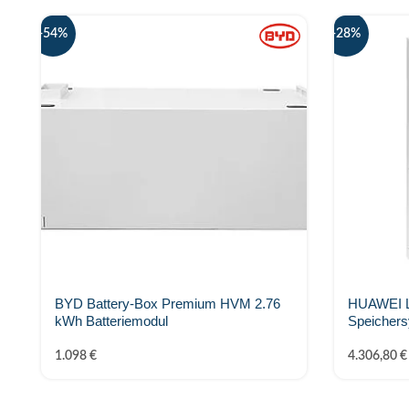
-54%
-28%
BYD Battery-Box Premium HVM 2.76
HUAWEI L
kWh Batteriemodul
Speicher
1.098
€
4.306,80
€