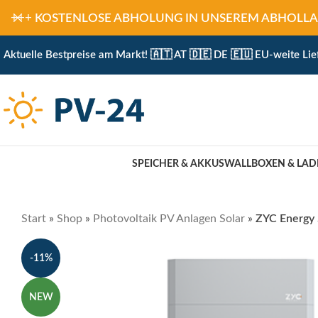
+++
KOSTENLOSE ABHOLUNG IN UNSEREM ABHOLLAGER 
Aktuelle Bestpreise am Markt! 🇦🇹 AT 🇩🇪 DE 🇪🇺 EU-weite Lie
SPEICHER & AKKUS
WALLBOXEN & LAD
Start
»
Shop
»
Photovoltaik PV Anlagen Solar
»
ZYC Energy 
-11%
NEW