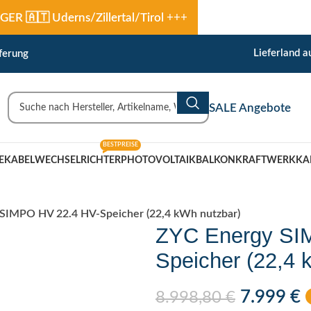
🇹 Uderns/Zillertal/Tirol
+++
Lieferland 
ferung
SALE Angebote
BESTPREISE
EKABEL
WECHSELRICHTER
PHOTOVOLTAIK
BALKONKRAFTWERK
KA
SIMPO HV 22.4 HV-Speicher (22,4 kWh nutzbar)
ZYC Energy SI
Speicher (22,4 
7.999
€
8.998,80
€