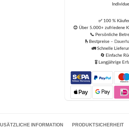
Individu
✅ 100 % Käufer
😊 Über 5.000+ zufriedene 
📞 Persönliche Betr
🫰Bestpreise
– Dauerha
🚛 Schnelle Lieferu
🔄 Einfache R
🎖️ Langjährige Er
USÄTZLICHE INFORMATION
PRODUKTSICHERHEIT