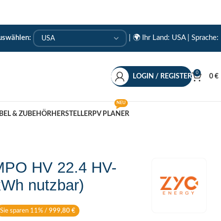
auswählen:
|
🌍 Ihr Land: USA
| Sprache:
0
LOGIN / REGISTER
0
€
NEU
BEL & ZUBEHÖR
HERSTELLER
PV PLANER
MPO HV 22.4 HV-
kWh nutzbar)
Sie sparen 11% /
999,80
€