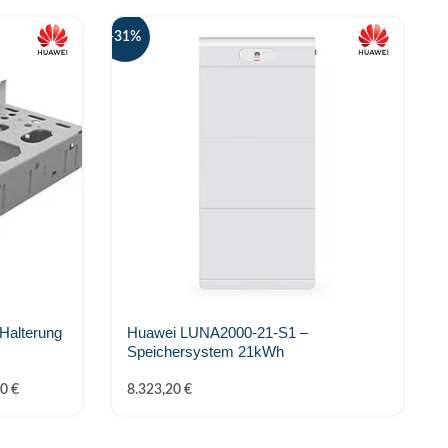
-31%
-1
alterung
Huawei LUNA2000-21-S1 –
Speichersystem 21kWh
40
€
8.323,20
€