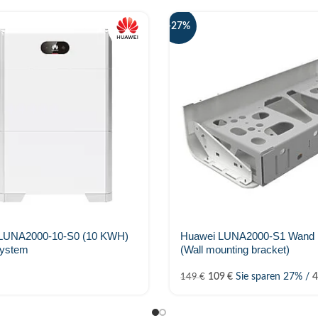
-27%
UNA2000-10-S0 (10 KWH)
Huawei LUNA2000-S1 Wand H
system
(Wall mounting bracket)
109
€
Sie sparen 27% /
149
€