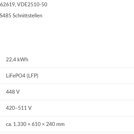
C62619, VDE2510-50
85 Schnittstellen
22,4 kWh
LiFePO4 (LFP)
448 V
420–511 V
ca. 1.330 × 610 × 240 mm