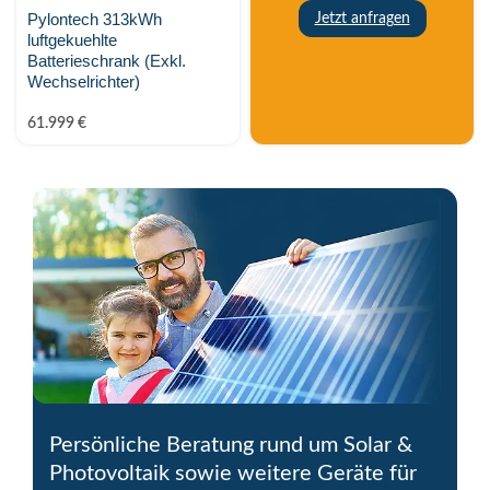
Sunwoda Energy
Pylontech 313kWh
Jetzt anfragen
luftgekuehlte
Tigo energy
Batterieschrank (Exkl.
Wechselrichter)
Trina Solar
61.999
€
TSUN
VARTA
Zendure
ZYC Energy
Persönliche Beratung rund um Solar &
Photovoltaik sowie weitere Geräte für