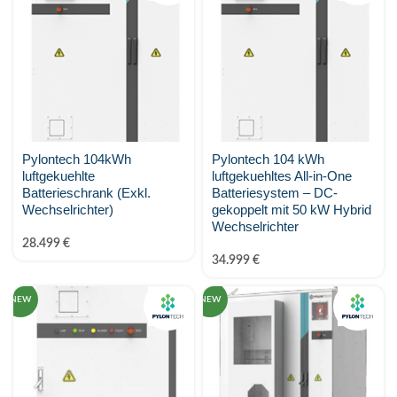
MARSTEK Energy
Metron
Midea
MY-PV
Pylontech 104kWh
Pylontech 104 kWh
Phonenix Contact
luftgekuehlte
luftgekuehltes All-in-One
Batterieschrank (Exkl.
Batteriesystem – DC-
PV-24.at Eigenmarke
Wechselrichter)
gekoppelt mit 50 kW Hybrid
Wechselrichter
PylonTech
28.499
€
34.999
€
Raycap
NEW
NEW
SALZSTROM
Shelly