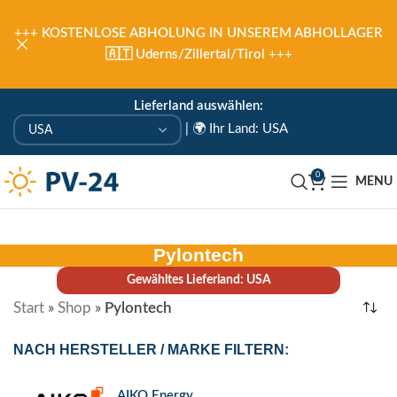
+++
KOSTENLOSE ABHOLUNG IN UNSEREM ABHOLLAGER
🇦🇹 Uderns/Zillertal/Tirol
+++
Lieferland auswählen:
|
🌍 Ihr Land: USA
0
MENU
Pylontech
Gewähltes Lieferland: USA
Start
»
Shop
»
Pylontech
NACH HERSTELLER / MARKE FILTERN:
AIKO Energy