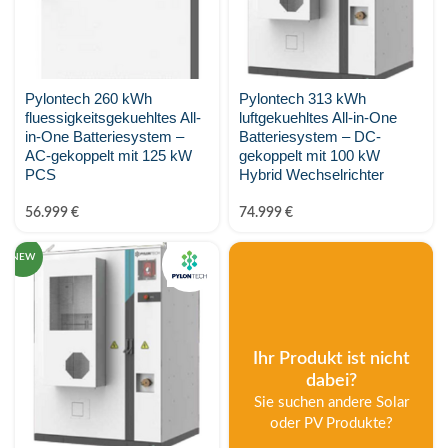
SMA Solar
smappee
SOFAR
Pylontech 260 kWh
Pylontech 313 kWh
fluessigkeitsgekuehltes All-
luftgekuehltes All-in-One
in-One Batteriesystem –
Batteriesystem – DC-
Solar Manager
AC-gekoppelt mit 125 kW
gekoppelt mit 100 kW
PCS
Hybrid Wechselrichter
SolarEdge
56.999
€
74.999
€
SOLAX Power
NEW
Solis
Stäubli
Ihr Produkt ist nicht
SunFUSE
dabei?
Sie suchen andere Solar
Sungrow
oder PV Produkte?