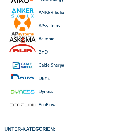
ANKER Solix
APsystems
Askoma
BYD
Cable Sherpa
DEYE
Dyness
EcoFlow
Enwitec
UNTER-KATEGORIEN: