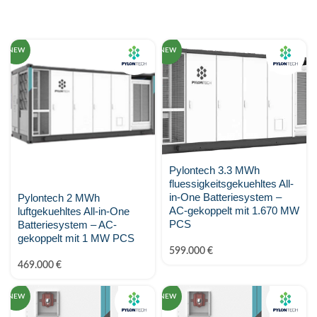
Fronius
go-e
NEW
NEW
GoodWe Technologies
Huawei
JA Solar
K2 Systems
Pylontech 3.3 MWh
fluessigkeitsgekuehltes All-
KEBA
in-One Batteriesystem –
Pylontech 2 MWh
AC-gekoppelt mit 1.670 MW
luftgekuehltes All-in-One
PCS
Kostal Solar Electric
Batteriesystem – AC-
gekoppelt mit 1 MW PCS
599.000
€
KSENG
469.000
€
LONGI
NEW
NEW