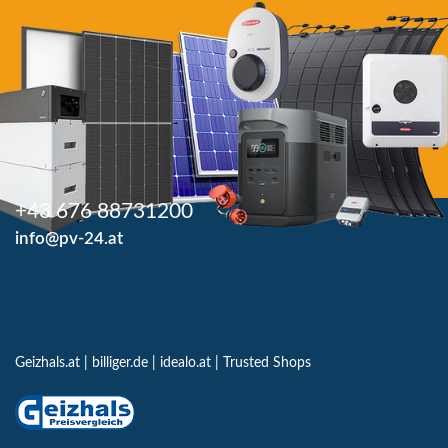
+43 676 88731200
info@pv-24.at
Geizhals.at
|
billiger.de
|
idealo.at
|
Trusted Shops