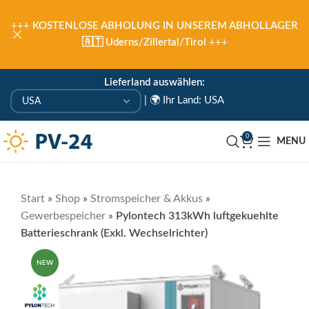
+++
KOSTENLOSE ABHOLUNG IN UNSEREM ABHOLLAGER
🇦🇹 Uderns/Zillertal/Tirol
+++
Lieferland auswählen:
|
🌍 Ihr Land: USA
0
MENU
Start
»
Shop
»
Stromspeicher & Akkus
»
Gewerbespeicher
»
Pylontech 313kWh luftgekuehlte
Batterieschrank (Exkl. Wechselrichter)
NEW