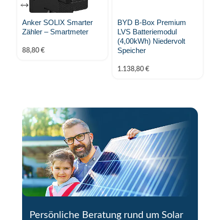
Anker SOLIX Smarter
BYD B-Box Premium
B
Zähler – Smartmeter
LVS Batteriemodul
H
(4,00kWh) Niedervolt
Co
Speicher
Sp
88,80
€
H
1.138,80
€
6
Persönliche Beratung rund um Solar