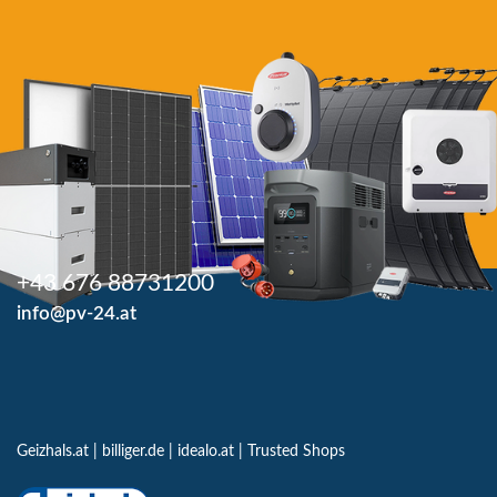
+43 676 88731200
info@pv-24.at
Geizhals.at
|
billiger.de
|
idealo.at
|
Trusted Shops