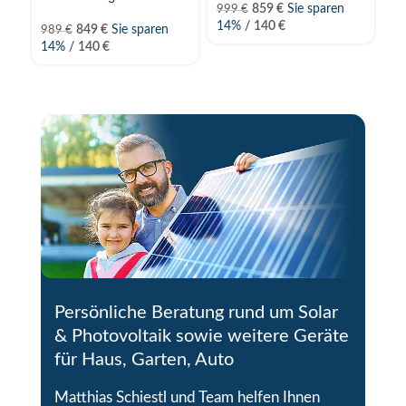
859
€
Sie sparen
999
€
2
14% /
140
€
3
849
€
Sie sparen
989
€
14% /
140
€
Persönliche Beratung rund um Solar
& Photovoltaik sowie weitere Geräte
für Haus, Garten, Auto
Matthias Schiestl und Team helfen Ihnen