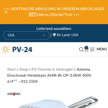
+++
KOSTENLOSE ABHOLUNG IN UNSEREM ABHOLLAGER
🇦🇹 Uderns/Zillertal/Tirol
+++
Lieferland auswählen:
|
🌍 Ihr Land: USA
0
MENU
Start
»
Shop
»
PV-Thermie & Heizregler
»
Askoma
Einschraub-Heizkörper AHIR-BI-OP-3.0kW 400V
6/4″” – 012-5504