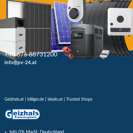
+43 676 88731200
info@pv-24.at
Geizhals.at
|
billiger.de
|
idealo.at
|
Trusted Shops
Info 0% MwSt. Deutschland