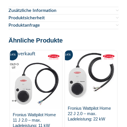
Zusätzliche Information
Produktsicherheit
Produktanfrage
Ähnliche Produkte
Ausverkauft
-14%
-14%
-36%
SOLD O
UT
Fronius Wattpilot Home
Fr
22 J 2.0 – max.
Wa
Fronius Wattpilot Home
Ladeleistung: 22 kW
(1
11 J 2.0 – max.
Ladeleistung: 11 kW