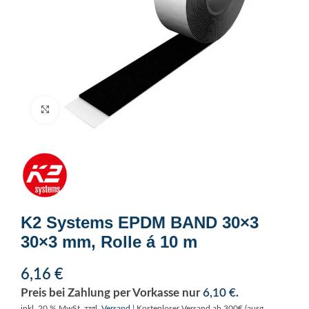
Click to enlarge
K2 Systems EPDM BAND 30×3
30×3 mm, Rolle á 10 m
6,16
€
Preis bei Zahlung per Vorkasse nur
6,10
€
.
inkl. 20 % MwSt.
zzgl.
Versand
| Kostenloser Versand ab 300€ (ausg.