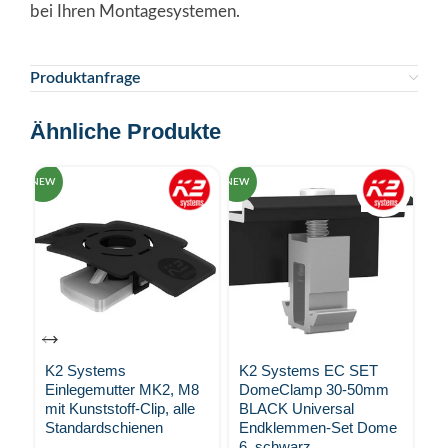
bei Ihren Montagesystemen.
Produktanfrage
Ähnliche Produkte
NEW
NEW
NEW
K2 Systems
K2 Systems EC SET
K
Einlegemutter MK2, M8
DomeClamp 30-50mm
RK
mit Kunststoff-Clip, alle
BLACK Universal
Ab
Standardschienen
Endklemmen-Set Dome
Cr
6, schwarz
Si