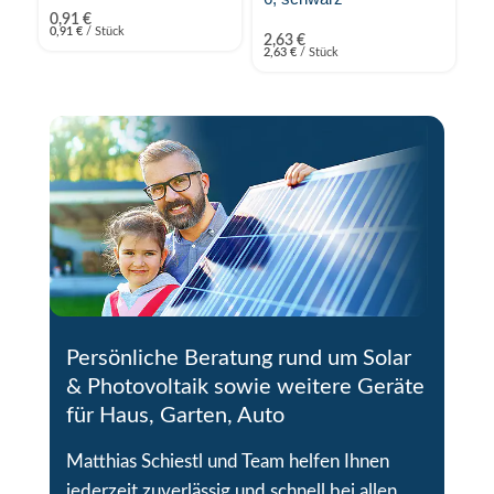
0,91
€
0,91
€
/
Stück
2,63
€
0,
2,63
€
/
Stück
0,
Persönliche Beratung rund um Solar
& Photovoltaik sowie weitere Geräte
für Haus, Garten, Auto
Matthias Schiestl und Team helfen Ihnen
jederzeit zuverlässig und schnell bei allen