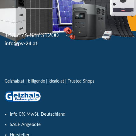
+43 676 88731200
info@pv-24.at
Geizhals.at
|
billiger.de
|
idealo.at
|
Trusted Shops
Info 0% MwSt. Deutschland
SALE Angebote
Hersteller