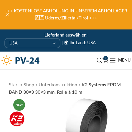
+++
KOSTENLOSE ABHOLUNG IN UNSEREM ABHOLLAGER
🇦🇹 Uderns/Zillertal/Tirol
+++
Lieferland auswählen:
|
🌍 Ihr Land: USA
0
MENU
Start
»
Shop
»
Unterkonstruktion
»
K2 Systems EPDM
BAND 30×3 30×3 mm, Rolle á 10 m
NEW