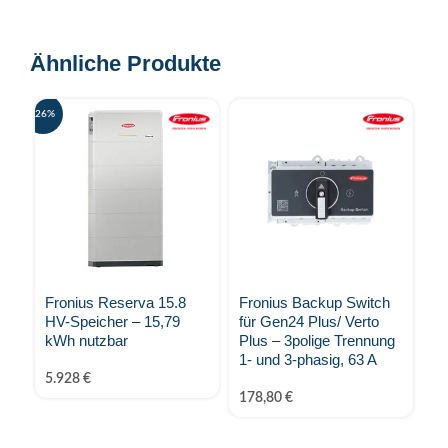
Ähnliche Produkte
-26%
-20%
Fronius Reserva 15.8
Fronius Backup Switch
Fr
HV-Speicher – 15,79
für Gen24 Plus/ Verto
Sp
kWh nutzbar
Plus – 3polige Trennung
nu
1- und 3-phasig, 63 A
5.928
€
3.
178,80
€