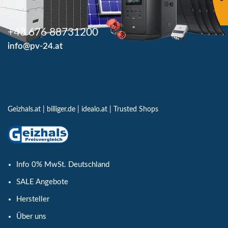
+43 676 88731200
info@pv-24.at
Geizhals.at
|
billiger.de
|
idealo.at
|
Trusted Shops
Info 0% MwSt. Deutschland
SALE Angebote
Hersteller
Über uns