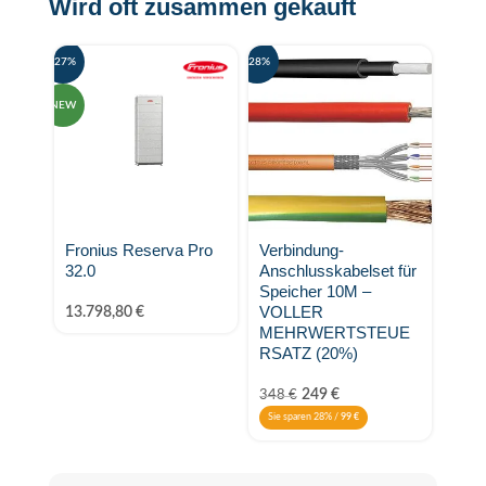
Wird oft zusammen gekauft
-27%
-28%
NEW
Fronius Reserva Pro
Verbindung-
32.0
Anschlusskabelset für
Speicher 10M –
VOLLER
13.798,80
€
MEHRWERTSTEUE
RSATZ (20%)
249
€
348
€
Sie sparen 28% /
99
€