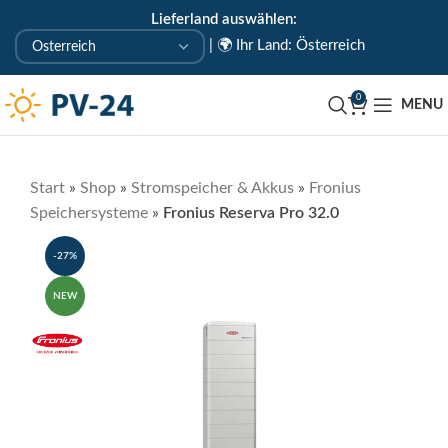
Lieferland auswählen:
KOSTENLOSE ABHOLUNG IN UNSEREM ABHOLLAGER
|
🌍 Ihr Land: Österreich
🇦🇹 Uderns/Zillertal/Tirol
0
MENU
Start
»
Shop
»
Stromspeicher & Akkus
»
Fronius
Speichersysteme
»
Fronius Reserva Pro 32.0
-27%
NEW