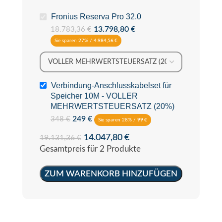
Fronius Reserva Pro 32.0
13.798,80
€
18.783,36
€
Sie sparen 27% /
4.984,56
€
Verbindung-Anschlusskabelset für
Speicher 10M - VOLLER
MEHRWERTSTEUERSATZ (20%)
249
€
348
€
Sie sparen 28% /
99
€
14.047,80
€
19.131,36
€
Gesamtpreis für 2 Produkte
ZUM WARENKORB HINZUFÜGEN