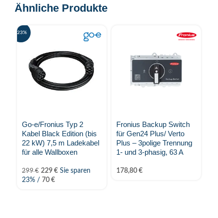
Ähnliche Produkte
-23%
-25%
Go-e/Fronius Typ 2
Fronius Backup Switch
Fr
Kabel Black Edition (bis
für Gen24 Plus/ Verto
HV
22 kW) 7,5 m Ladekabel
Plus – 3polige Trennung
k
für alle Wallboxen
1- und 3-phasig, 63 A
4.
229
€
Sie sparen
178,80
€
299
€
23% /
70
€