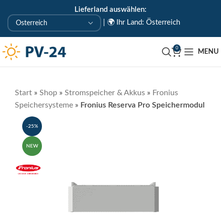
Lieferland auswählen:
KOSTENLOSE ABHOLUNG IN UNSEREM ABHOLLAGER
|
🌍 Ihr Land: Österreich
🇦🇹 Uderns/Zillertal/Tirol
0
MENU
Start
»
Shop
»
Stromspeicher & Akkus
»
Fronius
Speichersysteme
»
Fronius Reserva Pro Speichermodul
-25%
NEW