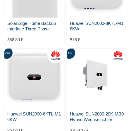
SMA Solar
smappee
SolarEdge Home Backup
Huawei SUN2000-8KTL-M1
SOFAR
Interface Three Phase
8KW
658,80
€
978
€
Solar Manager
-64%
-6%
SolarEdge
SOLAX Power
Solis
Stäubli
SunFUSE
Huawei SUN2000-6KTL-M1
Huawei SUN2000-20K-MB0
6KW
Hybrid Wechselrichter
Sungrow
957,60
€
2.453,17
€