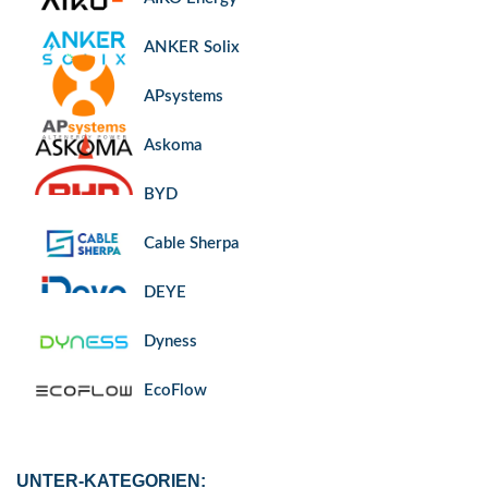
ANKER Solix
APsystems
Askoma
BYD
Cable Sherpa
DEYE
Dyness
EcoFlow
Enwitec
UNTER-KATEGORIEN: