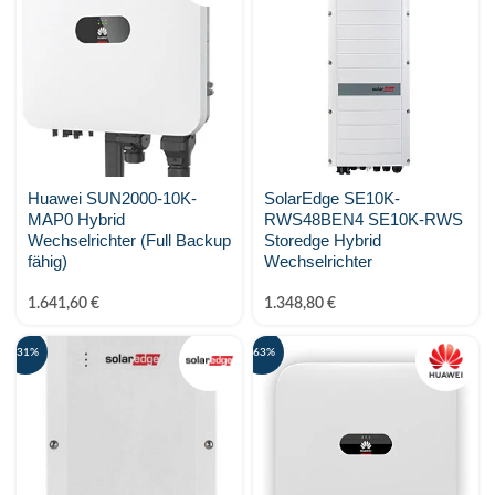
MARSTEK Energy
Metron
Midea
MY-PV
Huawei SUN2000-10K-
SolarEdge SE10K-
Phonenix Contact
MAP0 Hybrid
RWS48BEN4 SE10K-RWS
Wechselrichter (Full Backup
Storedge Hybrid
PV-24.at Eigenmarke
fähig)
Wechselrichter
PylonTech
1.641,60
€
1.348,80
€
Raycap
-31%
-63%
SALZSTROM
Shelly