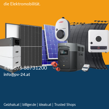
die Elektromobilität.
+43 676 88731200
info@pv-24.at
Geizhals.at
|
billiger.de
|
idealo.at
|
Trusted Shops