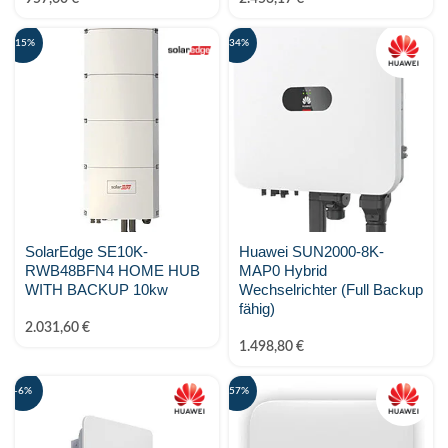
Sunwoda Energy
-15%
-34%
Tigo energy
Trina Solar
TSUN
VARTA
Zendure
SolarEdge SE10K-
Huawei SUN2000-8K-
RWB48BFN4 HOME HUB
MAP0 Hybrid
ZYC Energy
WITH BACKUP 10kw
Wechselrichter (Full Backup
fähig)
2.031,60
€
1.498,80
€
-6%
-57%