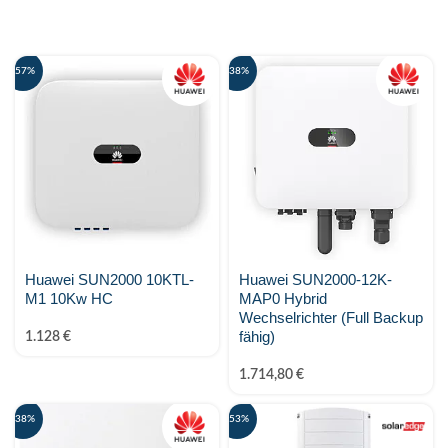
Fronius
go-e
-57%
-38%
GoodWe Technologies
Huawei
JA Solar
K2 Systems
KEBA
Huawei SUN2000 10KTL-
Huawei SUN2000-12K-
M1 10Kw HC
MAP0 Hybrid
Kostal Solar Electric
Wechselrichter (Full Backup
fähig)
1.128
€
KSENG
1.714,80
€
LONGI
-38%
-53%