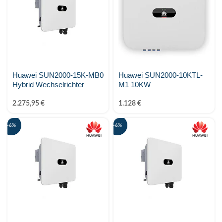
Huawei SUN2000-15K-MB0
Huawei SUN2000-10KTL-
Hybrid Wechselrichter
M1 10KW
2.275,95
€
1.128
€
-6%
-6%