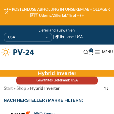
+++
KOSTENLOSE ABHOLUNG IN UNSEREM ABHOLLAGER
🇦🇹 Uderns/Zillertal/Tirol
+++
Lieferland auswählen:
|
🌍 Ihr Land: USA
0
MENU
Hybrid Inverter
Gewähltes Lieferland: USA
Start
»
Shop
»
Hybrid Inverter
NACH HERSTELLER / MARKE FILTERN:
AIKO Energy