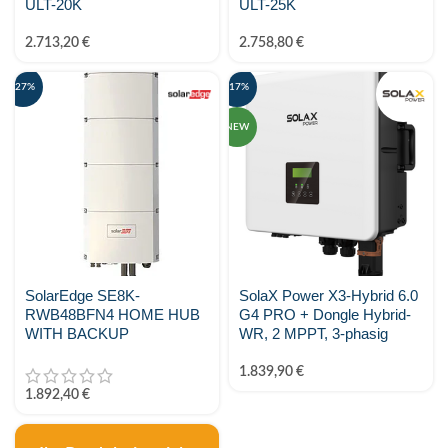
ULT-20K
ULT-25K
2.713,20
€
2.758,80
€
-27%
-17%
NEW
SolarEdge SE8K-
SolaX Power X3-Hybrid 6.0
RWB48BFN4 HOME HUB
G4 PRO + Dongle Hybrid-
WITH BACKUP
WR, 2 MPPT, 3-phasig
1.839,90
€
1.892,40
€