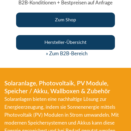
B2B-Konditionen + Bestpreisen auf Anfrage
Zum Shop
Hersteller-Übersicht
» Zum B2B-Bereich
Solaranlage, Photovoltaik, PV Module,
Speicher / Akku, Wallboxen & Zubehör
Solaranlagen bieten eine nachhaltige Lösung zur
Energieerzeugung, indem sie Sonnenenergie mittels
Photovoltaik (PV) Modulen in Strom umwandeln. Mit
modernen Speichersystemen und Akkus kann diese
Energie gespeichert und bei Bedarf genutzt werden.