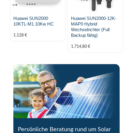
Huawei SUN2000
Huawei SUN2000-12K-
H
10KTL-M1 10Kw HC
MAP0 Hybrid
M
Wechselrichter (Full
We
Backup fähig)
1.128
€
2.
1.714,80
€
Persönliche Beratung rund um Solar