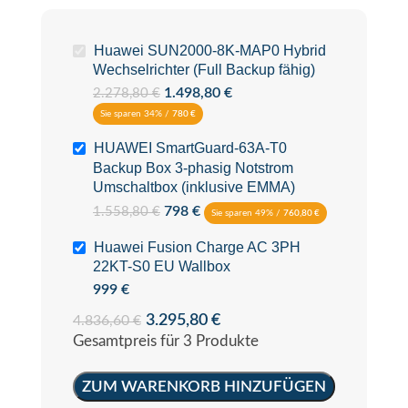
Huawei SUN2000-8K-MAP0 Hybrid
Wechselrichter (Full Backup fähig)
1.498,80
€
2.278,80
€
Sie sparen 34% /
780
€
HUAWEI SmartGuard-63A-T0
Backup Box 3-phasig Notstrom
Umschaltbox (inklusive EMMA)
798
€
1.558,80
€
Sie sparen 49% /
760,80
€
Huawei Fusion Charge AC 3PH
22KT-S0 EU Wallbox
999
€
3.295,80
€
4.836,60
€
Gesamtpreis für 3 Produkte
ZUM WARENKORB HINZUFÜGEN