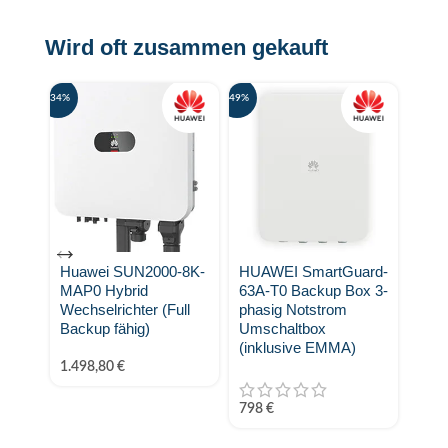
Wird oft zusammen gekauft
-34%
-49%
Huawei SUN2000-8K-
HUAWEI SmartGuard-
Huaw
MAP0 Hybrid
63A-T0 Backup Box 3-
AC 
Wechselrichter (Full
phasig Notstrom
Wall
Backup fähig)
Umschaltbox
(inklusive EMMA)
999
1.498,80
€
798
€