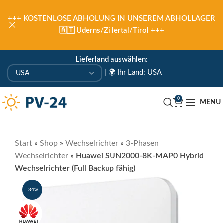
+++
KOSTENLOSE ABHOLUNG IN UNSEREM ABHOLLAGER
🇦🇹 Uderns/Zillertal/Tirol
+++
Lieferland auswählen:
|
🌍 Ihr Land: USA
0
MENU
Start
»
Shop
»
Wechselrichter
»
3-Phasen
Wechselrichter
»
Huawei SUN2000-8K-MAP0 Hybrid
Wechselrichter (Full Backup fähig)
-34%