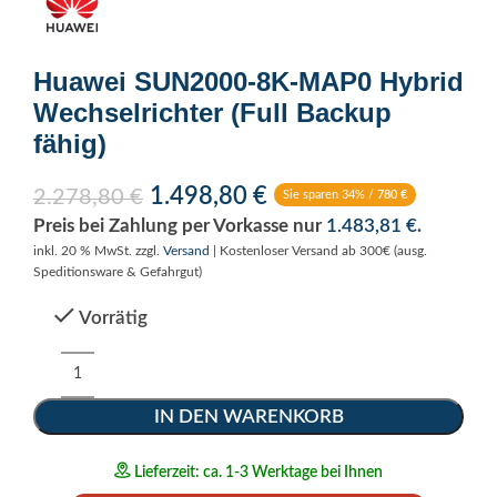
Huawei SUN2000-8K-MAP0 Hybrid
Wechselrichter (Full Backup
fähig)
1.498,80
€
2.278,80
€
Sie sparen 34% /
780
€
Preis bei Zahlung per Vorkasse nur
1.483,81
€
.
inkl. 20 % MwSt.
zzgl.
Versand
| Kostenloser Versand ab 300€ (ausg.
Speditionsware & Gefahrgut)
Vorrätig
Alternative:
IN DEN WARENKORB
Lieferzeit: ca. 1-3 Werktage bei Ihnen