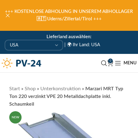
+++
KOSTENLOSE ABHOLUNG IN UNSEREM ABHOLLAGER
🇦🇹 Uderns/Zillertal/Tirol
+++
Lieferland auswählen:
|
🌍 Ihr Land: USA
0
MENU
Start
»
Shop
»
Unterkonstruktion
»
Marzari MRT Typ
Ton 220 verzinkt VPE 20 Metalldachplatte inkl.
Schaumkeil
NEW