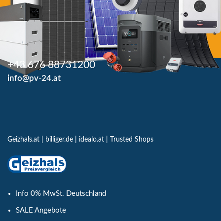
+43 676 88731200
info@pv-24.at
Geizhals.at
|
billiger.de
|
idealo.at
|
Trusted Shops
Info 0% MwSt. Deutschland
SALE Angebote