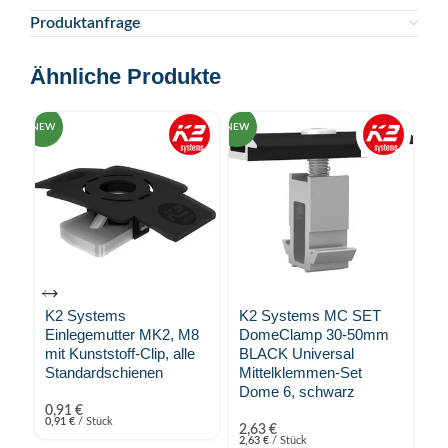
Produktanfrage
Ähnliche Produkte
NEW
NEW
NEW
K2 Systems
K2 Systems MC SET
K
Einlegemutter MK2, M8
DomeClamp 30-50mm
S
mit Kunststoff-Clip, alle
BLACK Universal
Mu
Standardschienen
Mittelklemmen-Set
Dome 6, schwarz
2,
2,
0,91
€
0,91
€
/
Stück
2,63
€
2,63
€
/
Stück