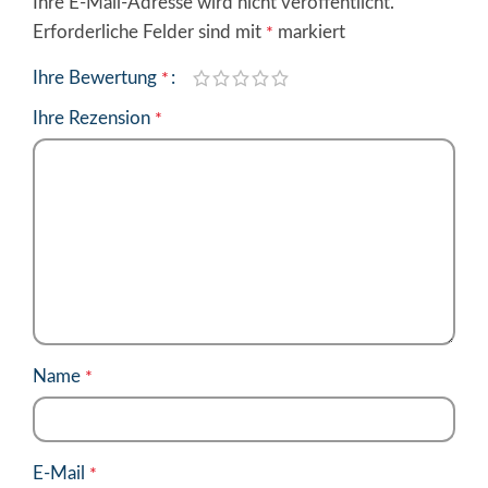
Ihre E-Mail-Adresse wird nicht veröffentlicht.
Alternative:
Erforderliche Felder sind mit
markiert
*
Ihre Bewertung
*
Ihre Rezension
*
Name
*
E-Mail
*