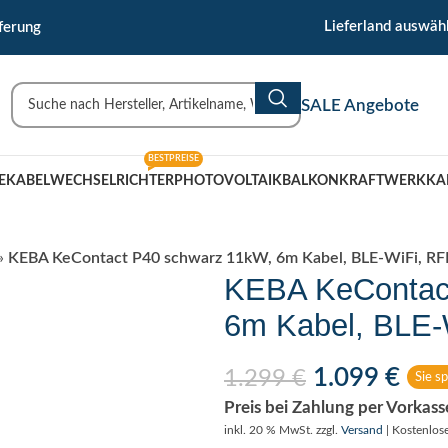
🇹 Uderns/Zillertal/Tirol
Lieferland auswäh
ferung
SALE Angebote
BESTPREISE
EKABEL
WECHSELRICHTER
PHOTOVOLTAIK
BALKONKRAFTWERK
KA
»
KEBA KeContact P40 schwarz 11kW, 6m Kabel, BLE-WiFi, RFI
KEBA KeContac
6m Kabel, BLE-
1.099
€
1.299
€
Sie s
Preis bei Zahlung per Vorkas
inkl. 20 % MwSt.
zzgl.
Versand
| Kostenlos