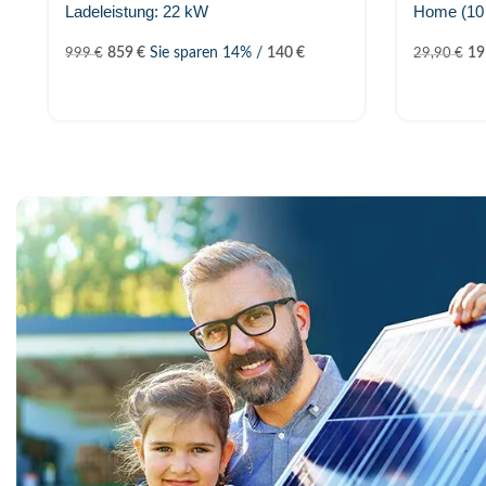
Ladeleistung: 22 kW
Home (10
859
€
Sie sparen 14% /
140
€
1
999
€
29,90
€