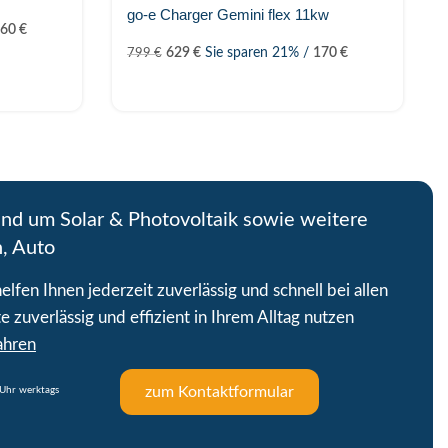
go-e Charger Gemini flex 11kw
160
€
629
€
Sie sparen 21% /
170
€
799
€
und um Solar & Photovoltaik sowie weitere
n, Auto
lfen Ihnen jederzeit zuverlässig und schnell bei allen
e zuverlässig und effizient in Ihrem Alltag nutzen
ahren
zum Kontaktformular
Uhr werktags