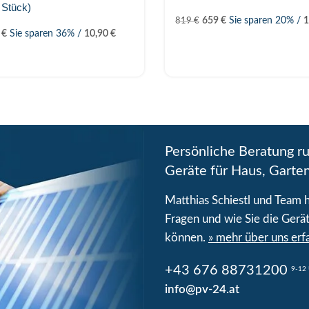
 Stück)
659
€
Sie sparen 20% /
819
€
9
€
Sie sparen 36% /
10,90
€
Persönliche Beratung r
Geräte für Haus, Garte
Matthias Schiestl und Team he
Fragen und wie Sie die Gerät
können.
» mehr über uns erf
+43 676 88731200
9-12 
info@pv-24.at