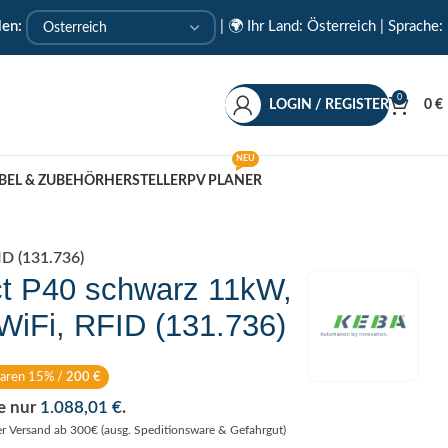
len:
|
🌍 Ihr Land: Österreich
| Sprache:
0
LOGIN / REGISTER
0
€
NEU
BEL & ZUBEHÖR
HERSTELLER
PV PLANER
D (131.736)
t P40 schwarz 11kW,
WiFi, RFID (131.736)
paren 15% /
200
€
se nur
1.088,01
€
.
er Versand ab 300€ (ausg. Speditionsware & Gefahrgut)