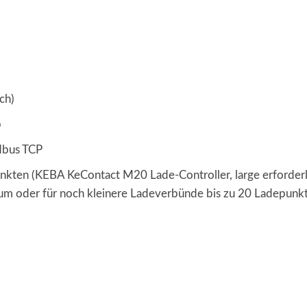
ch)
p
dbus TCP
ten (KEBA KeContact M20 Lade-Controller, large erforderli
m oder für noch kleinere Ladeverbünde bis zu 20 Ladepunk