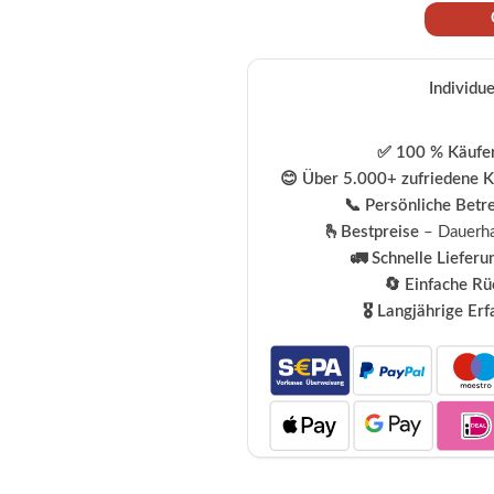
Individu
✅ 100 % Käufer
😊 Über 5.000+ zufriedene 
📞 Persönliche Betr
🫰Bestpreise
– Dauerha
🚛 Schnelle Lieferu
🔄 Einfache R
🎖️ Langjährige Er