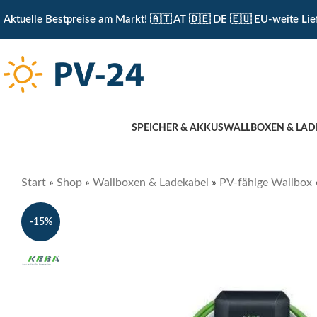
KOSTENLOSE ABHOLUNG IN UNSEREM ABHOLLAGER 
Aktuelle Bestpreise am Markt! 🇦🇹 AT 🇩🇪 DE 🇪🇺 EU-weite Lie
SPEICHER & AKKUS
WALLBOXEN & LAD
Start
»
Shop
»
Wallboxen & Ladekabel
»
PV-fähige Wallbox
-15%