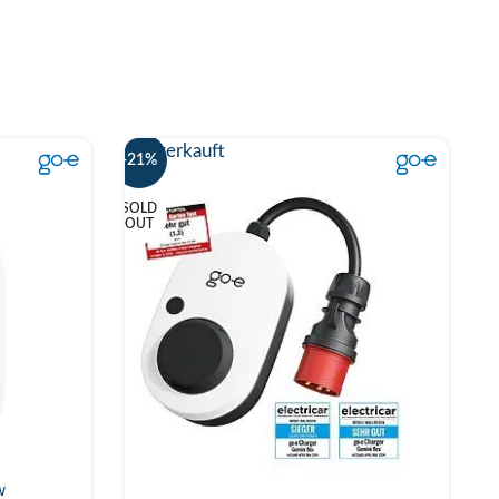
Ausverkauft
-21%
SOLD
OUT
w