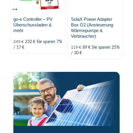
go-e Controller – PV
SolaX Power Adapter
A
Überschussladen &
Box G2 (Ansteuerung
He
mehr
Wärmepumpe &
6.
Verbraucher)
5
232
€
Sie sparen 7%
249
€
/
17
€
89
€
Sie sparen 25%
3
119
€
/
30
€