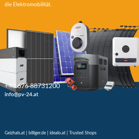
die Elektromobilität.
+43 676 88731200
info@pv-24.at
Geizhals.at
|
billiger.de
|
idealo.at
|
Trusted Shops