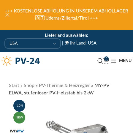
+++
KOSTENLOSE ABHOLUNG IN UNSEREM ABHOLLAGER
🇦🇹 Uderns/Zillertal/Tirol
+++
Lieferland auswählen:
|
🌍 Ihr Land: USA
0
MENU
Start
»
Shop
»
PV-Thermie & Heizregler
»
MY-PV
ELWA, stufenloser PV-Heizstab bis 2kW
-10%
NEW