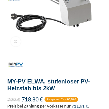
Click to enlarge
MY-PV ELWA, stufenloser PV-
Heizstab bis 2kW
718,80
€
799
€
Sie sparen 10% /
80,20
€
Preis bei Zahlung per Vorkasse nur
711,61
€
.