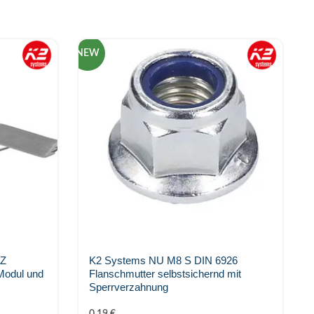
NEW
N
SZ
K2 Systems NU M8 S DIN 6926
Modul und
Flanschmutter selbstsichernd mit
Sperrverzahnung
0,19
€