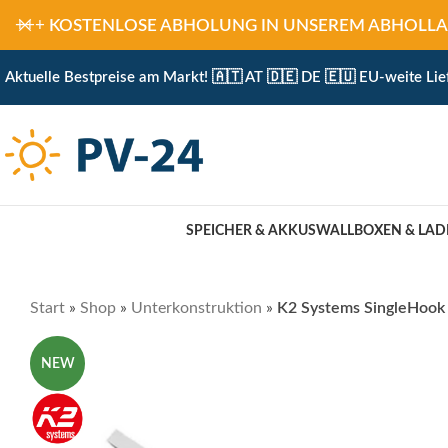
+++
KOSTENLOSE ABHOLUNG IN UNSEREM ABHOLLAGER 
Aktuelle Bestpreise am Markt! 🇦🇹 AT 🇩🇪 DE 🇪🇺 EU-weite Lie
SPEICHER & AKKUS
WALLBOXEN & LAD
Start
»
Shop
»
Unterkonstruktion
»
K2 Systems SingleHook 
NEW