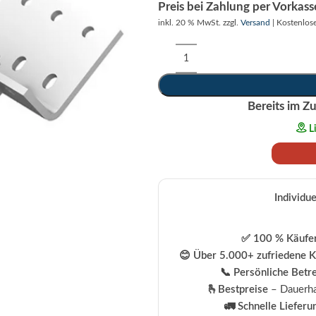
Preis bei Zahlung per Vorkas
inkl. 20 % MwSt.
zzgl.
Versand
| Kostenlos
Alternative:
Bereits im Zu
L
Individu
✅ 100 % Käufer
😊 Über 5.000+ zufriedene 
📞 Persönliche Betr
🫰Bestpreise
– Dauerha
🚛 Schnelle Lieferu