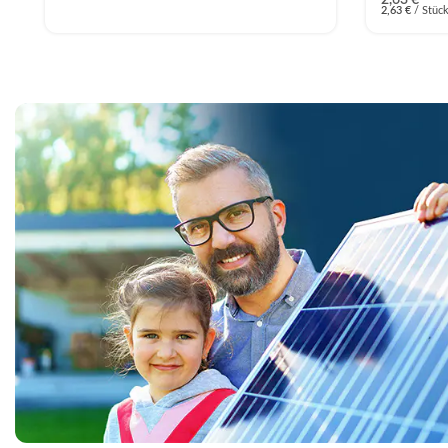
2,63
€
/
Stüc