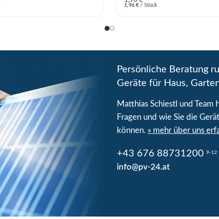
k
1,96
€
/
Stück
Persönliche Beratung r
Geräte für Haus, Garte
Matthias Schiestl und Team he
Fragen und wie Sie die Gerät
können.
» mehr über uns erf
+43 676 88731200
9-12 
info@pv-24.at