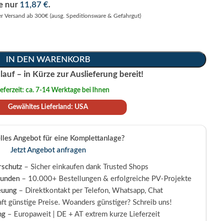
se nur
11,87
€
.
er Versand ab 300€ (ausg. Speditionsware & Gefahrgut)
IN DEN WARENKORB
lauf – in Kürze zur Auslieferung bereit!
ieferzeit: ca. 7-14 Werktage bei Ihnen
Gewähltes Lieferland: USA
elles Angebot für eine Komplettanlage?
Jetzt Angebot anfragen
schutz
– Sicher einkaufen dank Trusted Shops
Kunden
– 10.000+ Bestellungen & erfolgreiche PV-Projekte
euung
– Direktkontakt per Telefon, Whatsapp, Chat
ft günstige Preise. Woanders günstiger? Schreib uns!
ng
– Europaweit | DE + AT extrem kurze Lieferzeit