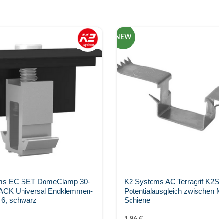
NEW
ms EC SET DomeClamp 30-
K2 Systems AC Terragrif K2
CK Universal Endklemmen-
Potentialausgleich zwischen 
 6, schwarz
Schiene
1,96
€