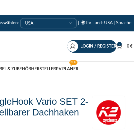
auswählen:
|
🌍 Ihr Land: USA
| Sprache:
0
LOGIN / REGISTER
0
€
NEU
BEL & ZUBEHÖR
HERSTELLER
PV PLANER
gleHook Vario SET 2-
ellbarer Dachhaken