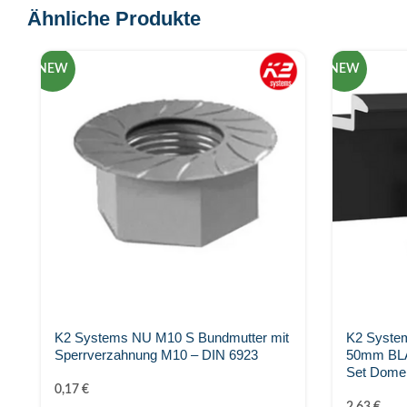
Ähnliche Produkte
NEW
NEW
K2 Systems NU M10 S Bundmutter mit
K2 Syste
Sperrverzahnung M10 – DIN 6923
50mm BLA
Set Dome
0,17
€
2,63
€