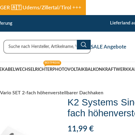
🇹 Uderns/Zillertal/Tirol
+++
Lieferland 
ferung
SALE Angebote
BESTPREISE
EKABEL
WECHSELRICHTER
PHOTOVOLTAIK
BALKONKRAFTWERK
KA
Vario SET 2-fach höhenverstellbarer Dachhaken
K2 Systems Sin
fach höhenverst
11,99
€