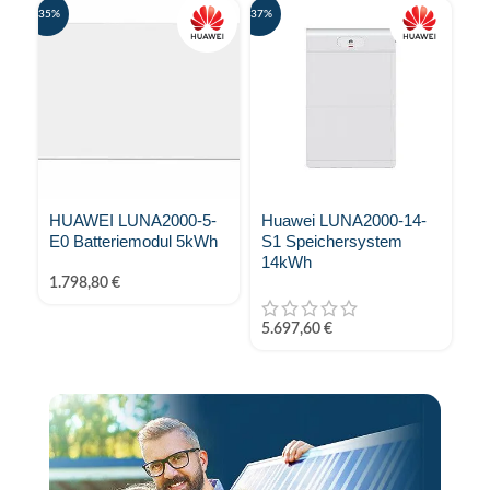
-35%
-37%
-38%
HUAWEI LUNA2000-5-
Huawei LUNA2000-14-
H
E0 Batteriemodul 5kWh
S1 Speichersystem
E1
14kWh
fü
1.798,80
€
2.
5.697,60
€