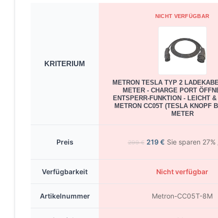
NICHT VERFÜGBAR
KRITERIUM
METRON TESLA TYP 2 LADEKABEL
METER - CHARGE PORT ÖFFN
ENTSPERR-FUNKTION - LEICHT &
METRON CC05T (TESLA KNOPF BU
METER
Preis
219
€
Sie sparen 27%
299
€
Verfügbarkeit
Nicht verfügbar
Artikelnummer
Metron-CC05T-8M