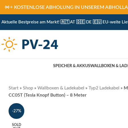
+++
KOSTENLOSE ABHOLUNG IN UNSEREM ABHOLLAGER 
Aktuelle Bestpreise am Markt! 🇦🇹 AT 🇩🇪 DE 🇪🇺 EU-weite Lie
SPEICHER & AKKUS
WALLBOXEN & LAD
Start
»
Shop
»
Wallboxen & Ladekabel
»
Typ2 Ladekabel
»
Me
CC05T (Tesla Knopf Button) – 8 Meter
-27%
SOLD