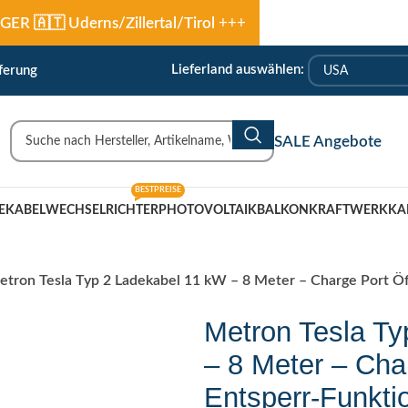
🇹 Uderns/Zillertal/Tirol
+++
Lieferland auswählen:
ferung
SALE Angebote
BESTPREISE
EKABEL
WECHSELRICHTER
PHOTOVOLTAIK
BALKONKRAFTWERK
KA
tron Tesla Typ 2 Ladekabel 11 kW – 8 Meter – Charge Port Öff
Metron Tesla Ty
– 8 Meter – Cha
Entsperr-Funktio