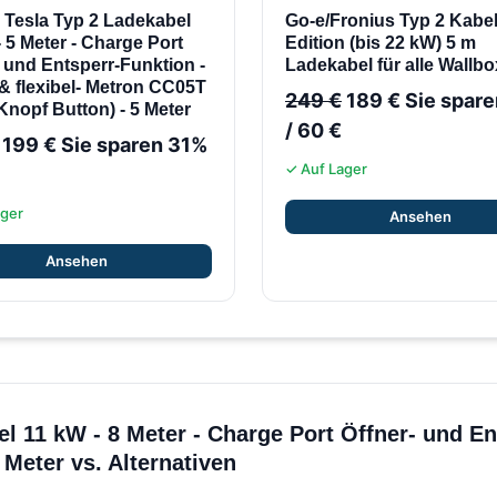
 Tesla Typ 2 Ladekabel
Go-e/Fronius Typ 2 Kabe
 5 Meter - Charge Port
Edition (bis 22 kW) 5 m
- und Entsperr-Funktion -
Ladekabel für alle Wallb
 & flexibel- Metron CC05T
249
€
189
€
Sie spar
Knopf Button) - 5 Meter
/
60
€
199
€
Sie sparen 31%
✓ Auf Lager
ager
Ansehen
Ansehen
l 11 kW - 8 Meter - Charge Port Öffner- und Ent
Meter vs. Alternativen