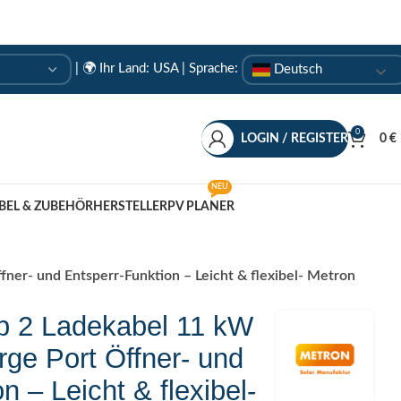
|
🌍 Ihr Land: USA
| Sprache:
Deutsch
0
LOGIN / REGISTER
0
€
NEU
BEL & ZUBEHÖR
HERSTELLER
PV PLANER
ner- und Entsperr-Funktion – Leicht & flexibel- Metron
p 2 Ladekabel 11 kW
rge Port Öffner- und
n – Leicht & flexibel-