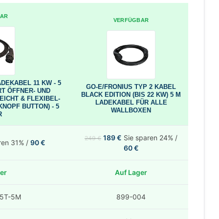
BAR
VERFÜGBAR
DEKABEL 11 KW - 5
GO-E/FRONIUS TYP 2 KABEL
RT ÖFFNER- UND
BLACK EDITION (BIS 22 KW) 5 M
EICHT & FLEXIBEL-
LADEKABEL FÜR ALLE
NOPF BUTTON) - 5
WALLBOXEN
R
189
€
Sie sparen 24% /
249
€
ren 31% /
90
€
60
€
er
Auf Lager
05T-5M
899-004