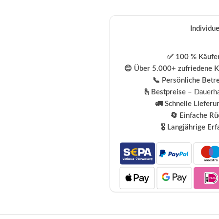
Individu
✅ 100 % Käufer
😊 Über 5.000+ zufriedene 
📞 Persönliche Betr
🫰Bestpreise
– Dauerha
🚛 Schnelle Lieferu
🔄 Einfache R
🎖️ Langjährige Er