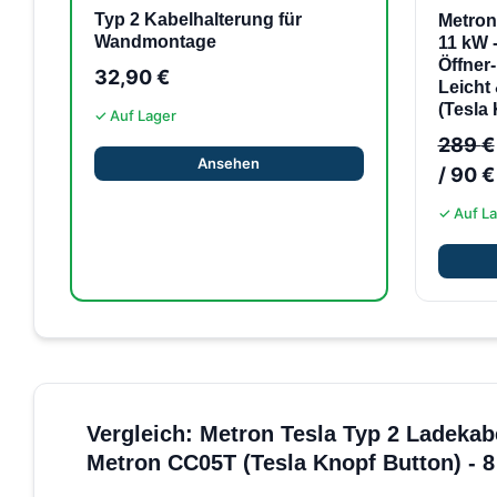
Typ 2 Kabelhalterung für
Metron
Wandmontage
11 kW -
Öffner
32,90
€
Leicht
(Tesla 
✓ Auf Lager
289
€
Ansehen
/
90
€
✓ Auf L
Vergleich: Metron Tesla Typ 2 Ladekabe
Metron CC05T (Tesla Knopf Button) - 8 