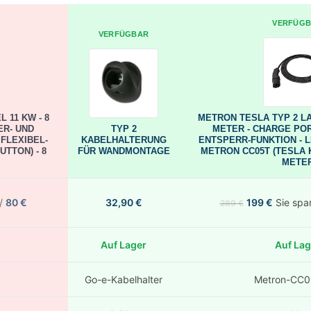
VERFÜG
VERFÜGBAR
 11 KW - 8
METRON TESLA TYP 2 LA
ER- UND
TYP 2
METER - CHARGE PO
 FLEXIBEL-
KABELHALTERUNG
ENTSPERR-FUNKTION - L
TTON) - 8
FÜR WANDMONTAGE
METRON CC05T (TESLA K
METE
 /
80
€
32,90
€
199
€
Sie spa
289
€
Auf Lager
Auf Lag
Go-e-Kabelhalter
Metron-CC