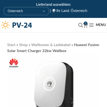
Lieferland auswählen:
KOSTENLOSE ABHOLUNG IN UNSEREM ABHOLLAGER
|
🌍 Ihr Land: Österreich
🇦🇹 Uderns/Zillertal/Tirol
0
MENU
Start
»
Shop
»
Wallboxen & Ladekabel
»
Huawei Fusion
Solar Smart Charger 22kw Wallbox