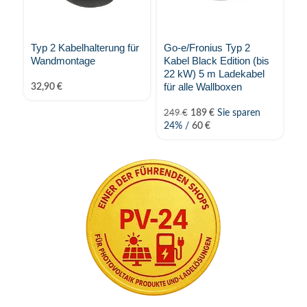
Typ 2 Kabelhalterung für
Go-e/Fronius Typ 2
H
Wandmontage
Kabel Black Edition (bis
fü
22 kW) 5 m Ladekabel
C
für alle Wallboxen
Ca
32,90
€
189
€
Sie sparen
249
€
2
24% /
60
€
6