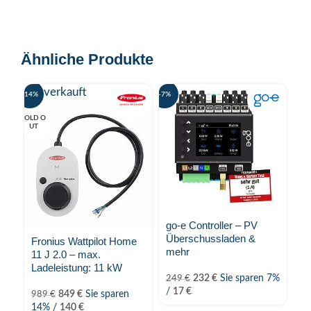
Ähnliche Produkte
Ausverkauft
-14%
-7%
SOLD O
UT
go-e Controller – PV
Fr
Überschussladen &
O
Fronius Wattpilot Home
mehr
P
11 J 2.0 – max.
(I
Ladeleistung: 11 kW
Ü
232
€
Sie sparen 7%
249
€
HU
/
17
€
849
€
Sie sparen
989
€
14% /
140
€