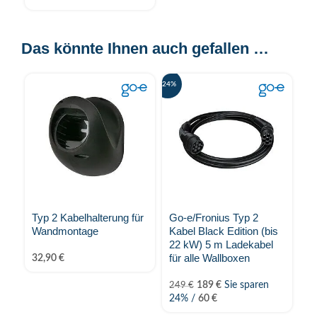
2
Das könnte Ihnen auch gefallen …
-24%
-66%
Typ 2 Kabelhalterung für
Go-e/Fronius Typ 2
H
Wandmontage
Kabel Black Edition (bis
fü
22 kW) 5 m Ladekabel
C
für alle Wallboxen
Ca
32,90
€
189
€
Sie sparen
249
€
2
24% /
60
€
6