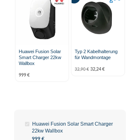
Huawei Fusion Solar
Typ 2 Kabelhalterung
Go-e
Smart Charger 22kw
für Wandmontage
Kabe
Wallbox
(bis
Lade
32,24
€
32,90
€
Wall
999
€
249
Sie s
Huawei Fusion Solar Smart Charger
22kw Wallbox
999
€