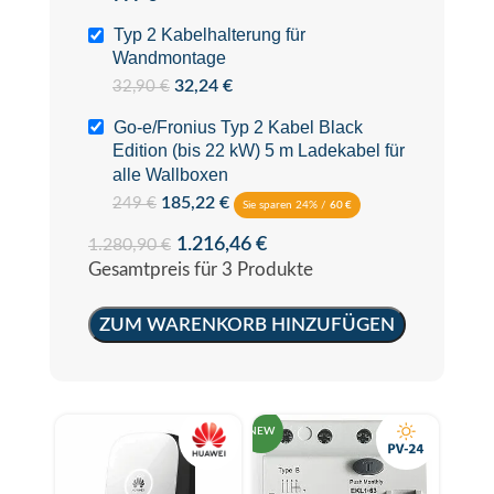
Typ 2 Kabelhalterung für
Wandmontage
32,24
€
32,90
€
Go-e/Fronius Typ 2 Kabel Black
Edition (bis 22 kW) 5 m Ladekabel für
alle Wallboxen
185,22
€
249
€
Sie sparen 24% /
60
€
1.216,46
€
1.280,90
€
Gesamtpreis für 3 Produkte
ZUM WARENKORB HINZUFÜGEN
NEW