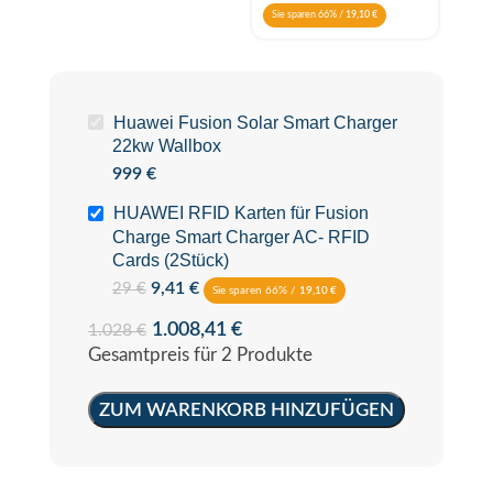
Sie sparen 66% /
19,10
€
Huawei Fusion Solar Smart Charger
22kw Wallbox
999
€
HUAWEI RFID Karten für Fusion
Charge Smart Charger AC- RFID
Cards (2Stück)
9,41
€
29
€
Sie sparen 66% /
19,10
€
1.008,41
€
1.028
€
Gesamtpreis für 2 Produkte
ZUM WARENKORB HINZUFÜGEN