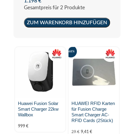
1.198
€
Gesamtpreis für 2 Produkte
ZUM WARENKORB HINZUFÜGEN
-68%
Huawei Fusion Solar
HUAWEI RFID Karten
Smart Charger 22kw
für Fusion Charge
Wallbox
Smart Charger AC-
RFID Cards (2Stück)
999
€
9,41
€
29
€